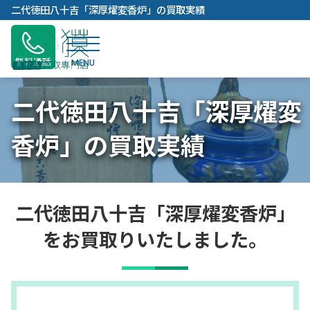
内
二代徳田八十吉「深厚燿変香炉」の買取実績
容
を
ス
無料通話
キ
ッ
二代徳田八十吉「深厚燿変
プ
香炉」の買取実績
二代徳田八十吉「深厚燿変香炉」
をお買取りいたしました。