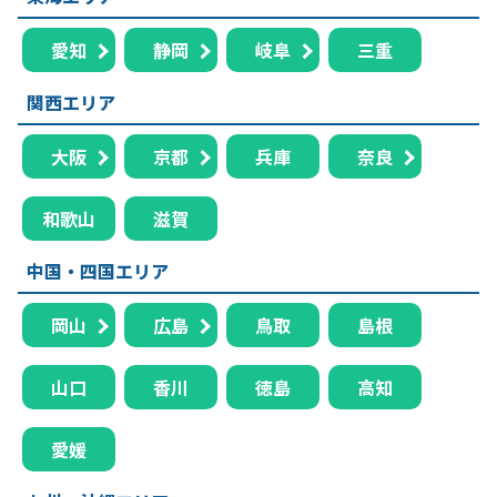
愛知
静岡
岐阜
三重
関西エリア
大阪
京都
兵庫
奈良
和歌山
滋賀
中国・四国エリア
岡山
広島
鳥取
島根
山口
香川
徳島
高知
愛媛