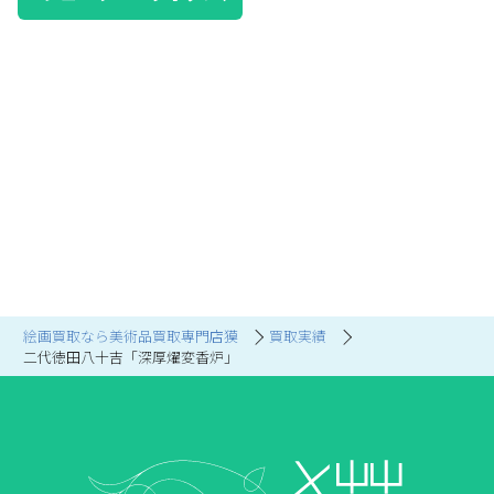
絵画買取なら美術品買取専門店獏
買取実績
二代徳田八十吉「深厚燿変香炉」