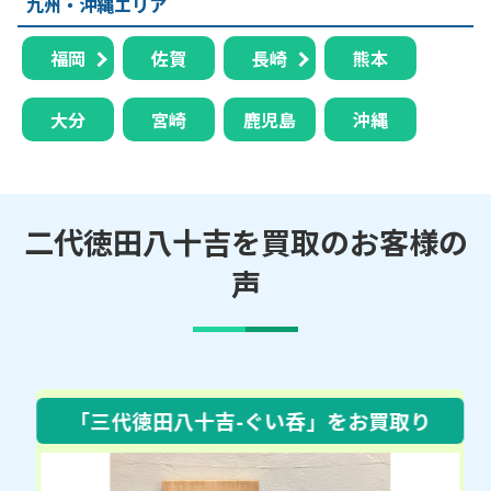
九州・沖縄エリア
福岡
佐賀
長崎
熊本
大分
宮崎
鹿児島
沖縄
二代徳田八十吉を買取のお客様の
声
「三代徳田八十吉-ぐい呑」
をお買取り