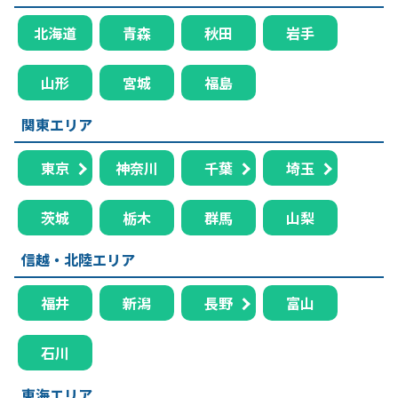
北海道
青森
秋田
岩手
山形
宮城
福島
関東エリア
東京
神奈川
千葉
埼玉
茨城
栃木
群馬
山梨
信越・北陸エリア
福井
新潟
長野
富山
石川
東海エリア