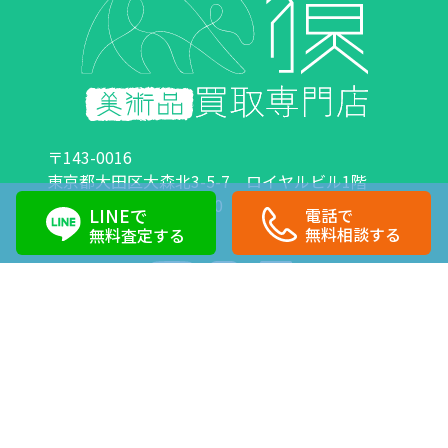
〒143-0016
東京都大田区大森北3-5-7 ロイヤルビル1階
営業時間：10:00～18:00 定休日：日曜日・祝日
LINEで
電話で
0120-89-0007
03-6423-1033
無料相談する
無料査定する
Copyright©株式会社獏 All Right Reserved.