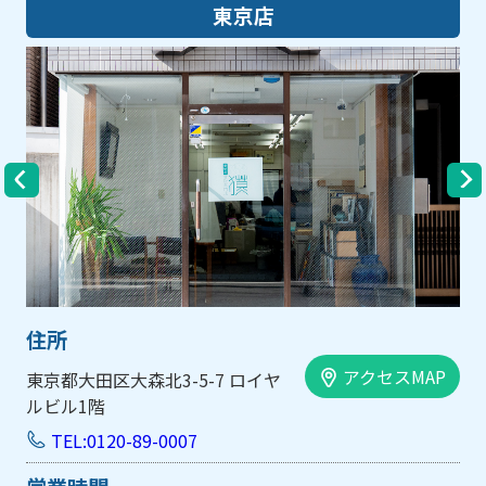
東京店
大阪
住所
アクセスMAP
 ロイヤ
大阪市中央区内平野町1-1-5 
手前ビル103号
TEL:0120-89-0007