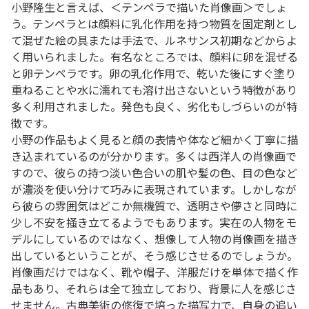
小野隆生と言えば、＜テンペラで描いた肖像画＞でしょ
う。テンペラとは顔料に乳化作用を持つ物質を固定剤とし
て混ぜた絵の具または手法で、ルネサンス初期などからよ
く用いられました。有名なところでは、顔料に卵を混ぜる
と卵テンペラです。卵の乳化作用で、乾いた後にすぐ塗り
重ねることや水に濡れても溶け出さないという特徴があり
多く利用されました。発色も良く、劣化もしづらいのが特
徴です。
小野の作品もよく見ると顔の表情や体など細かく丁寧に描
き込まれているのが分かります。多くは西洋人の肖像画で
すので、彼らの持つ淡い色合いの肌や髪の色、目の色など
が濃淡を使い分けて巧みに表現されています。しかしなが
ら彼らの雰囲気はどこか無機質で、透明さや儚さと同時に
少し不安を掻き立てるようでもあります。実在の人物をモ
デルにしているのではなく、想像して人物の肖像画を描き
出しているということが、そう感じさせるのでしょうか。
肖像画だけではなく、靴や帽子、洋服だけを単体で描く作
品もあり、それらは全て独立しており、背景に人を感じさ
せません。古典美術の修復で培った描写力で、自身の追い