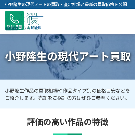
内
小野隆生の現代アートの買取・査定相場と最新の買取価格を公開
容
を
ス
無料通話
キ
ッ
プ
小野隆生の現代アート買取
小野隆生作品の買取相場や作品タイプ別の価格目安などを
ご紹介します。売却をご検討の方はぜひご参考ください。
評価の高い作品の特徴