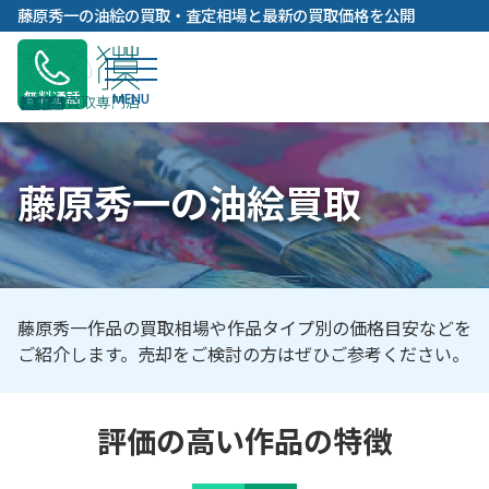
内
藤原秀一の油絵の買取・査定相場と最新の買取価格を公開
容
を
ス
無料通話
キ
ッ
プ
藤原秀一の油絵買取
藤原秀一作品の買取相場や作品タイプ別の価格目安などを
ご紹介します。売却をご検討の方はぜひご参考ください。
評価の高い作品の特徴