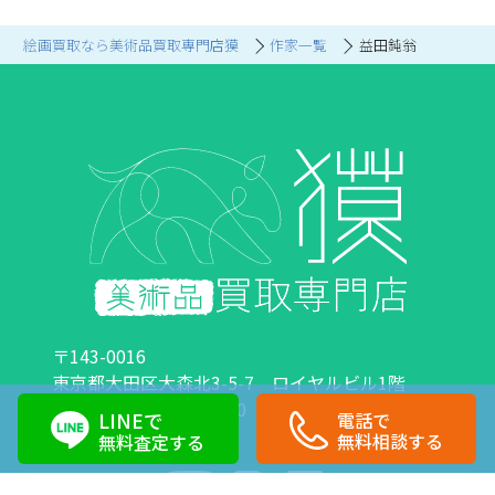
絵画買取なら美術品買取専門店獏
作家一覧
益田鈍翁
〒143-0016
東京都大田区大森北3-5-7 ロイヤルビル1階
営業時間：10:00～18:00 定休日：日曜日・祝日
LINEで
電話で
0120-89-0007
03-6423-1033
無料相談する
無料査定する