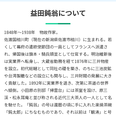
益田鈍翁
について
1848年～1938年 物故作家。
佐渡国相川町（現在の新潟県佐渡市相川）に生まれる。若
くして幕府の遣欧使節団の一員としてフランスへ派遣さ
れ、帰国後は旗本・騎兵頭並として仕官する。明治維新後
は実業界へ転身し、大蔵省勤務を経て1876年に三井物産
を設立。初代総轄として同社の礎を築き、のちに三池炭鉱
や台湾製糖などの設立にも関与し、三井財閥の発展に大き
く貢献した。1892年に実業界を退き、次第に茶道の世界
へ傾倒。小田原の別邸「掃雲台」には茶室を設け、原三
渓・松永耳庵と並び称される近代三大茶人の一人として名
を馳せた。「鈍翁」の号は還暦の頃に手に入れた楽焼茶碗
「鈍太郎」にちなむものであり、それ以前は「観涛」と号