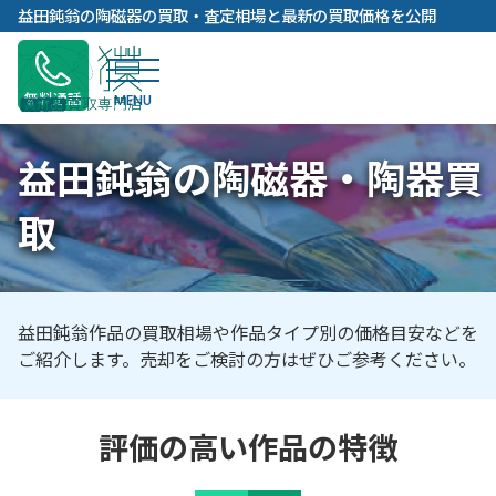
内
益田鈍翁の陶磁器の買取・査定相場と最新の買取価格を公開
容
を
ス
無料通話
キ
ッ
益田鈍翁の陶磁器・陶器買
プ
取
益田鈍翁作品の買取相場や作品タイプ別の価格目安などを
ご紹介します。売却をご検討の方はぜひご参考ください。
評価の高い作品の特徴