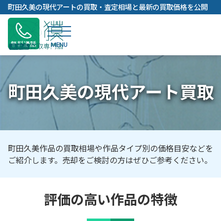
内
町田久美の現代アートの買取・査定相場と最新の買取価格を公開
容
を
ス
無料通話
キ
ッ
プ
町田久美の現代アート買取
町田久美作品の買取相場や作品タイプ別の価格目安などを
ご紹介します。売却をご検討の方はぜひご参考ください。
評価の高い作品の特徴