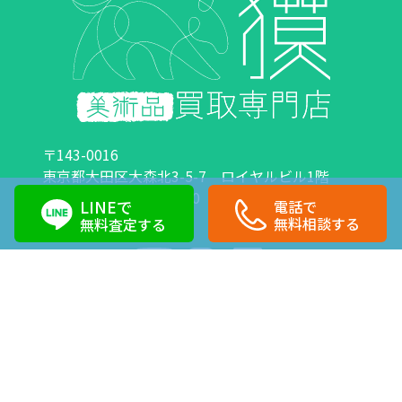
〒143-0016
東京都大田区大森北3-5-7 ロイヤルビル1階
営業時間：10:00～18:00 定休日：日曜日・祝日
LINEで
電話で
0120-89-0007
03-6423-1033
無料相談する
無料査定する
Copyright©株式会社獏 All Right Reserved.