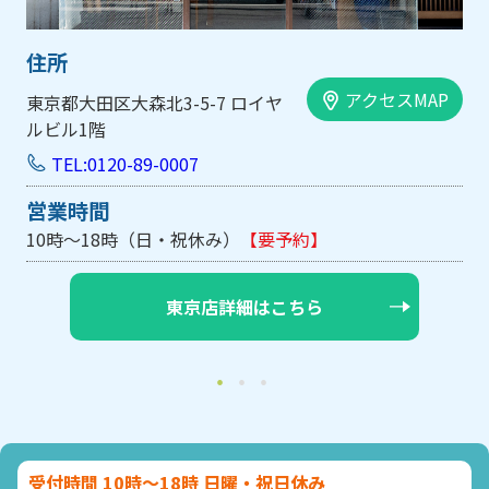
住所
スMAP
アクセスM
大阪市中央区内平野町1-1-5 西大
手前ビル103号
TEL:0120-89-0007
営業時間
10時～18時（日・祝休み/土曜は不定休）
【要予約
大阪店詳細はこちら
受付時間 10時～18時 日曜・祝日休み