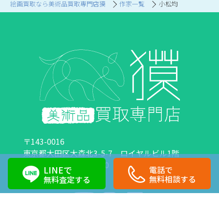
絵画買取なら美術品買取専門店獏
作家一覧
小松均
〒143-0016
東京都大田区大森北3-5-7 ロイヤルビル1階
営業時間：10:00～18:00 定休日：日曜日・祝日
LINEで
電話で
0120-89-0007
03-6423-1033
無料相談する
無料査定する