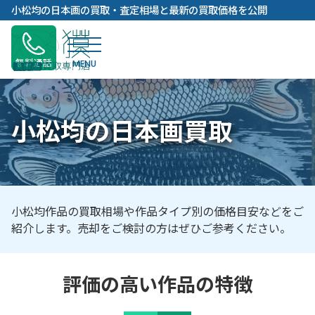
内
小松均の日本画の買取・査定相場と最新の買取価格を公開
容
を
ス
無料通話
キ
ッ
プ
小松均の日本画買取
小松均作品の買取相場や作品タイプ別の価格目安などをご
紹介します。売却をご検討の方はぜひご参考ください。
評価の高い作品の特徴