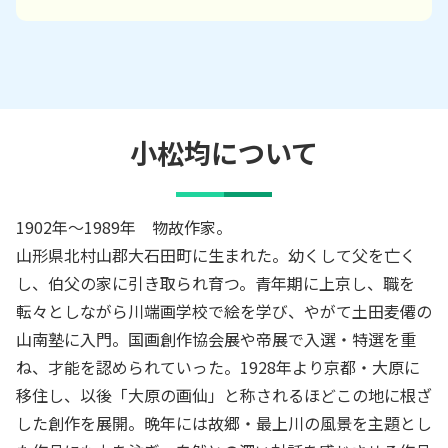
小松均
について
1902年～1989年 物故作家。
山形県北村山郡大石田町に生まれた。幼くして父を亡く
し、伯父の家に引き取られ育つ。青年期に上京し、職を
転々としながら川端画学校で絵を学び、やがて土田麦僊の
山南塾に入門。国画創作協会展や帝展で入選・特選を重
ね、才能を認められていった。1928年より京都・大原に
移住し、以後「大原の画仙」と称されるほどこの地に根ざ
した創作を展開。晩年には故郷・最上川の風景を主題とし