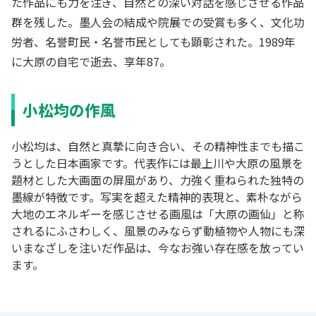
た作品にも力を注ぎ、自然との深い対話を感じさせる作品
群を残した。墨人会の結成や院展での受賞も多く、文化功
労者、名誉町民・名誉市民としても顕彰された。1989年
に大原の自宅で逝去、享年87。
小松均の作風
小松均は、自然と真摯に向き合い、その精神性までも描こ
うとした日本画家です。代表作には最上川や大原の風景を
題材とした大画面の屏風があり、力強く重ねられた独特の
墨線が特徴です。写実を超えた精神的表現と、素朴ながら
大地のエネルギーを感じさせる画風は「大原の画仙」と称
されるにふさわしく、風景のみならず動植物や人物にも深
いまなざしを注いだ作品は、今なお強い存在感を放ってい
ます。