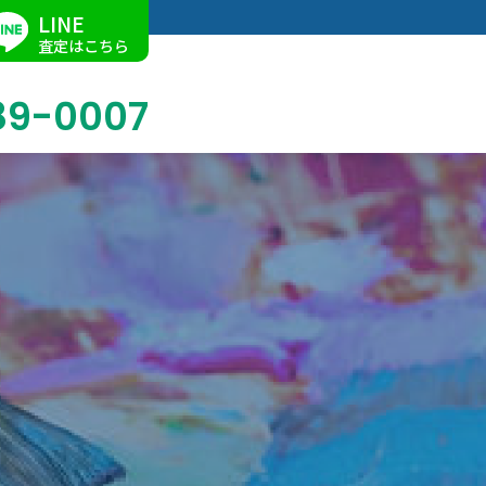
LINE
査定はこちら
89-0007
ブログ
掛軸買取
店舗での買取
名古屋店
求人情報
陶磁器・陶器買取
催事買取
Facebook
美術品・古美術品買取
ジュエリー・ウォッチ買取