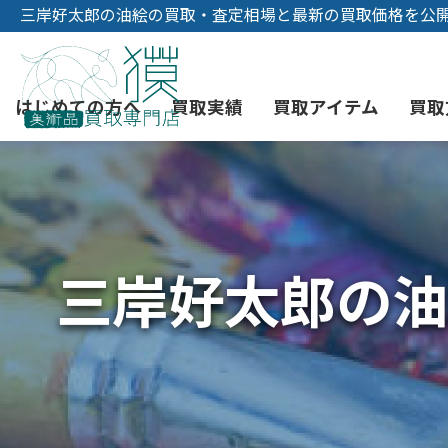
三岸好太郎の油絵の買取・査定相場と最新の買取価格を公
はじめての方へ
買取実績
買取アイテム
買取
初めての美術品売却
絵画買取
3つの買取方法
東京店
会社概要
三岸好太郎の油
骨董品買取
宅配・郵送買取
消費者志向自主宣言
YOUTUBE
西洋アンティーク買取
時価評価サービス
中国骨董品買取