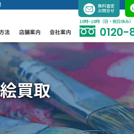
内
開
無料査定
お問合せ
容
を
10時~18時（日・祝日休み）
ス
0120-
方法
店舗案内
会社案内
キ
ッ
プ
よくあるご質問
現代アート買取
出張買取（無料）
大阪店
当社の特徴
絵買取
茶道具買取
業者間オークション出品代行
instagram
彫刻・ブロンズ買取
工芸品買取