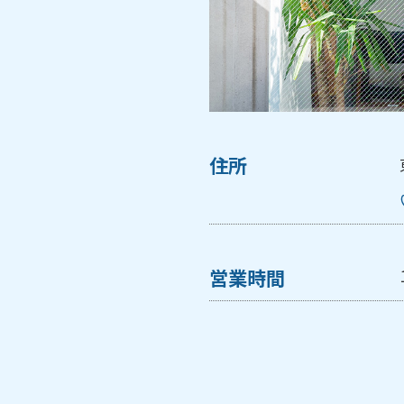
住所
クセスMAP
東京都大田区
TEL:012
営業時間
10時～1