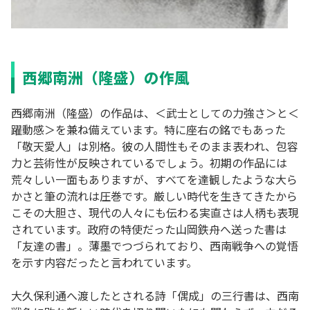
西郷南洲（隆盛）の作風
西郷南洲（隆盛）の作品は、＜武士としての力強さ＞と＜
躍動感＞を兼ね備えています。特に座右の銘でもあった
「敬天愛人」は別格。彼の人間性もそのまま表われ、包容
力と芸術性が反映されているでしょう。初期の作品には
荒々しい一面もありますが、すべてを達観したような大ら
かさと筆の流れは圧巻です。厳しい時代を生きてきたから
こその大胆さ、現代の人々にも伝わる実直さは人柄も表現
されています。政府の特使だった山岡鉄舟へ送った書は
「友達の書」。薄墨でつづられており、西南戦争への覚悟
を示す内容だったと言われています。
大久保利通へ渡したとされる詩「偶成」の三行書は、西南