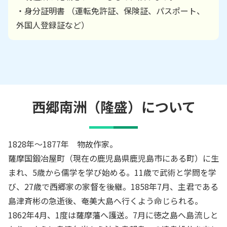
・身分証明書 （運転免許証、保険証、パスポート、
外国人登録証など）
西郷南洲（隆盛）
について
1828年～1877年 物故作家。
薩摩国鍛冶屋町（現在の鹿児島県鹿児島市にある町）に生
まれ、5歳から儒学を学び始める。11歳で武術と学問を学
び、27歳で西郷家の家督を後継。1858年7月、主君である
島津斉彬の急逝後、奄美大島へ行くよう命じられる。
1862年4月、1度は薩摩藩へ護送。7月に徳之島へ島流しと