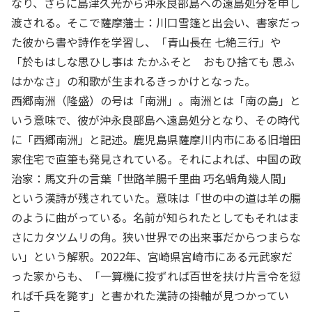
なり、さらに島津久光から沖永良部島への遠島処分を申し
渡される。そこで薩摩藩士：川口雪篷と出会い、書家だっ
た彼から書や詩作を学習し、「青山長在 七絶三行」や
「於もはしな思ひし事は たかふそと おもひ捨ても 思ふ
はかなさ」の和歌が生まれるきっかけとなった。
西郷南洲（隆盛）の号は「南洲」。南洲とは「南の島」と
いう意味で、彼が沖永良部島へ遠島処分となり、その時代
に「西郷南洲」と記述。鹿児島県薩摩川内市にある旧増田
家住宅で直筆も発見されている。それによれば、中国の政
治家：馬文升の言葉「世路羊腸千里曲 巧名蝸角幾人間」
という漢詩が残されていた。意味は「世の中の道は羊の腸
のように曲がっている。名前が知られたとしてもそれはま
さにカタツムリの角。狭い世界での出来事だからつまらな
い」という解釈。2022年、宮崎県宮崎市にある元武家だ
った家からも、「一算機に投ずれば百世を扶け片言令を愆
れば千兵を斃す」と書かれた漢詩の掛軸が見つかってい