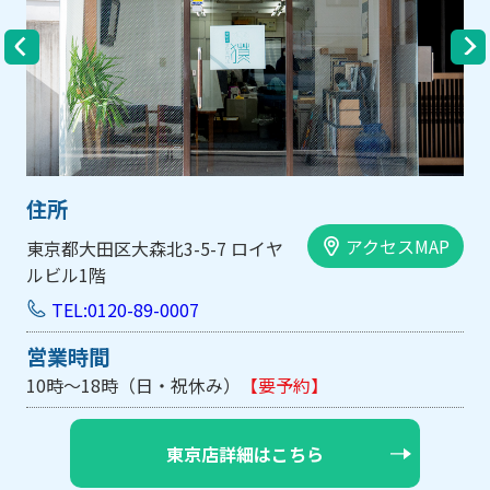
住所
P
アクセスMAP
大阪市中央区内平野町1-1-5 西大
手前ビル103号
TEL:0120-89-0007
営業時間
10時～18時（日・祝休み/土曜は不定休）
【要予約】
大阪店詳細はこちら