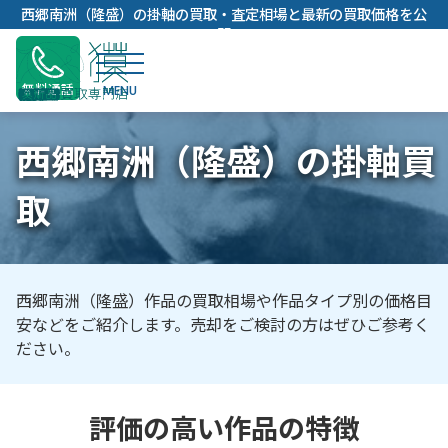
内
西郷南洲（隆盛）の掛軸の買取・査定相場と最新の買取価格を公
容
開
を
ス
無料通話
キ
ッ
西郷南洲（隆盛）の掛軸買
プ
取
西郷南洲（隆盛）作品の買取相場や作品タイプ別の価格目
安などをご紹介します。売却をご検討の方はぜひご参考く
ださい。
評価の高い作品の特徴