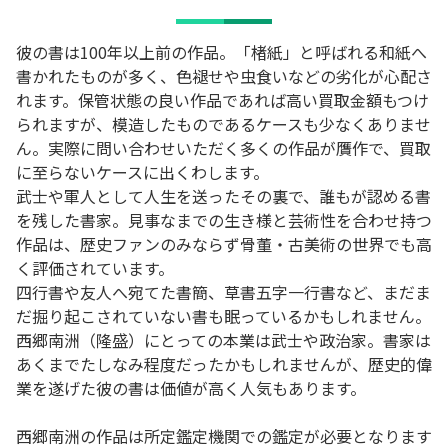
彼の書は100年以上前の作品。「楮紙」と呼ばれる和紙へ
書かれたものが多く、色褪せや虫食いなどの劣化が心配さ
れます。保管状態の良い作品であれば高い買取金額もつけ
られますが、模造したものであるケースも少なくありませ
ん。実際に問い合わせいただく多くの作品が贋作で、買取
に至らないケースに出くわします。
武士や軍人として人生を送ったその裏で、誰もが認める書
を残した書家。見事なまでの生き様と芸術性を合わせ持つ
作品は、歴史ファンのみならず骨董・古美術の世界でも高
く評価されています。
四行書や友人へ宛てた書簡、草書五字一行書など、まだま
だ掘り起こされていない書も眠っているかもしれません。
西郷南洲（隆盛）にとっての本業は武士や政治家。書家は
あくまでたしなみ程度だったかもしれませんが、歴史的偉
業を遂げた彼の書は価値が高く人気もあります。
西郷南洲の作品は所定鑑定機関での鑑定が必要となります