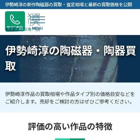
内
伊勢崎淳の新作陶磁器の買取・査定相場と最新の買取価格を公開
容
を
ス
無料通話
キ
ッ
伊勢崎淳の陶磁器・陶器買
プ
取
伊勢崎淳作品の買取相場や作品タイプ別の価格目安などを
ご紹介します。売却をご検討の方はぜひご参考ください。
評価の高い作品の特徴