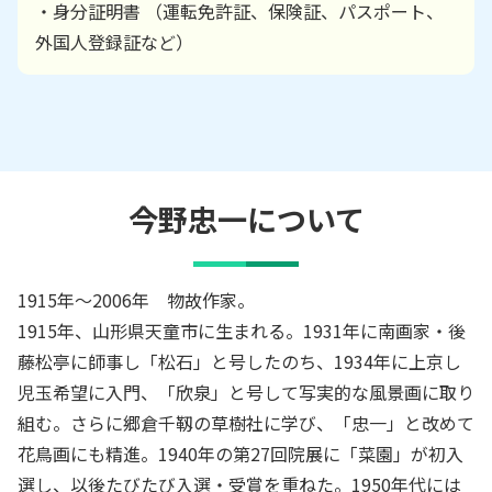
・身分証明書 （運転免許証、保険証、パスポート、
外国人登録証など）
今野忠一
について
1915年～2006年 物故作家。
1915年、山形県天童市に生まれる。1931年に南画家・後
藤松亭に師事し「松石」と号したのち、1934年に上京し
児玉希望に入門、「欣泉」と号して写実的な風景画に取り
組む。さらに郷倉千靱の草樹社に学び、「忠一」と改めて
花鳥画にも精進。1940年の第27回院展に「菜園」が初入
選し、以後たびたび入選・受賞を重ねた。1950年代には