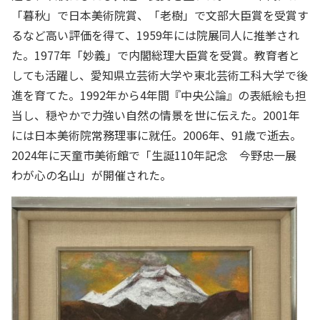
「暮秋」で日本美術院賞、「老樹」で文部大臣賞を受賞す
るなど高い評価を得て、1959年には院展同人に推挙され
た。1977年「妙義」で内閣総理大臣賞を受賞。教育者と
しても活躍し、愛知県立芸術大学や東北芸術工科大学で後
進を育てた。1992年から4年間『中央公論』の表紙絵も担
当し、穏やかで力強い自然の情景を世に伝えた。2001年
には日本美術院常務理事に就任。2006年、91歳で逝去。
2024年に天童市美術館で「生誕110年記念 今野忠一展
わが心の名山」が開催された。