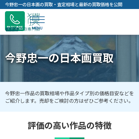
内
今野忠一の日本画の買取・査定相場と最新の買取価格を公開
容
を
ス
無料通話
キ
ッ
プ
今野忠一の日本画買取
今野忠一作品の買取相場や作品タイプ別の価格目安などを
ご紹介します。売却をご検討の方はぜひご参考ください。
評価の高い作品の特徴