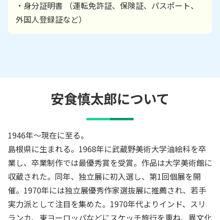
・身分証明書 （運転免許証、保険証、パスポート、
外国人登録証など）
安食慎太郎
について
1946年～現在に至る。
島根県に生まれる。1968年に武蔵野美術大学油絵科を卒
業し、卒業制作では最優秀賞を受賞。作品は大学美術館に
収蔵された。同年、独立展に初入選し、第1回個展を開
催。1970年には独立展優秀作家選抜展に推薦され、若手
実力派として注目を集めた。1970年代よりインド、スリ
ランカ、東ヨーロッパなどにスケッチ旅行を重ね、異文化