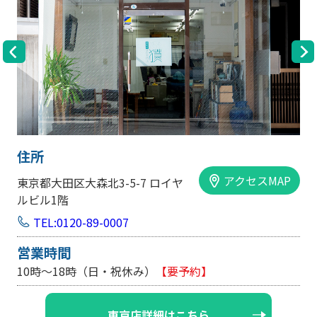
住所
スMAP
アクセスM
大阪市中央区内平野町1-1-5 西大
手前ビル103号
TEL:0120-89-0007
営業時間
10時～18時（日・祝休み/土曜は不定休）
【要予約
大阪店詳細はこちら