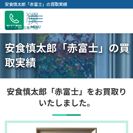
内
安食慎太郎「赤富士」の買取実績
容
を
ス
無料通話
キ
ッ
安食慎太郎「赤富士」の買
プ
取実績
安食慎太郎「赤富士」をお買取り
いたしました。