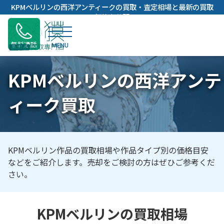
内
KPMベルリンの西洋アンティークの買取・査定相場と最新の買取
容
価格を公開
を
ス
無料通話
キ
ッ
KPMベルリンの西洋アンテ
プ
ィーク買取
KPMベルリン作品の買取相場や作品タイプ別の価格目安
などをご紹介します。売却をご検討の方はぜひご参考くだ
さい。
KPMベルリンの買取相場