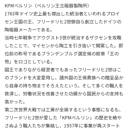
KPMベルリン（ベルリン王立磁器製陶所）
1763年ドイツ史上最も傑出した統治者といわれるプロイ
セン王国の王、フリードリヒ2世御自ら創立したドイツの
陶磁器メーカーである。
当時七年戦争でアウグスト3世が統治するザクセンを攻略
したことで、マイセンから陶工を引き抜いて開窯した。即
位前の称号であるブランデンブルグ選定候の紋章「王の
笏」をロゴとしている。
国王でありながら経営者でもあったフリードリヒ2世はこ
のブランドを大変愛用し、諸外国の王侯貴族への贈呈品か
ら自身の持ち物までそろえたという。そして多くの職人を
救済し、労働状況を改善させた功績から国民からの支持も
高かった。
第二次世界大戦では工房が全焼するという事態になるも、
フリードリヒ2世が愛した「KPMベルリン」の歴史を絶や
さぬよう職人たちが集結し、1957年に事業が再スタート