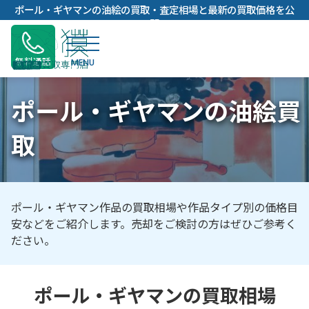
内
ポール・ギヤマンの油絵の買取・査定相場と最新の買取価格を公
容
開
を
ス
無料通話
キ
ッ
ポール・ギヤマンの油絵買
プ
取
ポール・ギヤマン作品の買取相場や作品タイプ別の価格目
安などをご紹介します。売却をご検討の方はぜひご参考く
ださい。
ポール・ギヤマンの買取相場