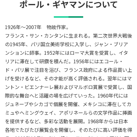
ポール・ギヤマン
について
1926年～2007年 物故作家。
フランス・サン・カンタンに生まれる。第二次世界大戦後
の1945年、パリ国立美術学校に入学し、ジャン・ブリア
ンションに師事。1952年にはローマ大賞を受賞し、イタ
リアに滞在して研鑽を積んだ。1956年にはエコール・
ド・パリ展で注目を浴び、フランス政府による作品買い上
げを受けるなど、その才能が高く評価される。翌年にはマ
ントン・ビエンナーレ展およびマルボロ賞展で受賞し、国
際的な舞台へと活躍の場を広げていった。1960年代には
ジュネーブやシカゴで個展を開催、メキシコに滞在してカ
ミュやヘミングウェイ、アポリネールらの文学作品に挿画
を提供するなど、多彩な活動を展開。1968年からは日本
各地でたびたび展覧会を開催し、そのたびに高い評価を得