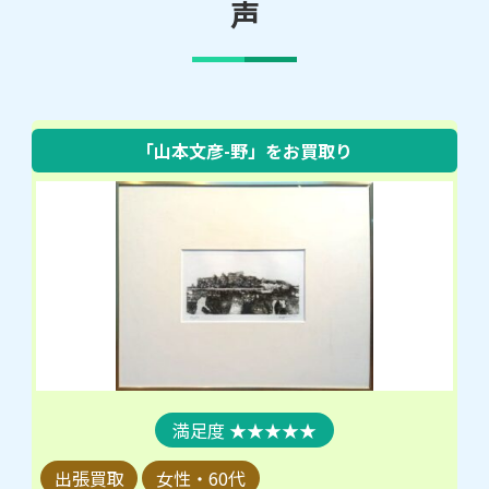
声
「山本文彦-野」
をお買取り
★★★★★
出張買取
女性・60代