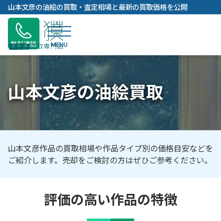
内
山本文彦の油絵の買取・査定相場と最新の買取価格を公開
容
を
ス
無料通話
キ
ッ
プ
山本文彦の油絵買取
山本文彦作品の買取相場や作品タイプ別の価格目安などを
ご紹介します。売却をご検討の方はぜひご参考ください。
評価の高い作品の特徴