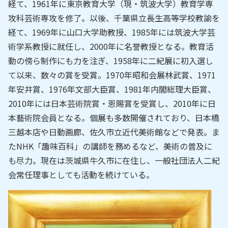
経て、1961年に東京教育大学（現・筑波大学）教育学専
攻科芸術専攻を修了。以後、千葉県立長生高等学校教諭を
経て、1969年に山口大学助教授、1985年には筑波大学芸
術学系教授に就任し、2000年に名誉教授となる。教育活
動の傍ら制作にも力を注ぎ、1958年に二紀展に初入選し
て以来、数々の賞を受賞。1970年昭和会展林武賞、1971
年安井賞、1976年文部大臣賞、1981年内閣総理大臣賞、
2010年には日本芸術院賞・恩賜賞を受賞し、2010年に日
本藝術院会員となる。個展も多数開催されており、日本橋
三越本店や日動画廊、佐久市立近代美術館などで発表。ま
たNHK「趣味百科」の講師を務めるなど、美術の普及に
も尽力。現在は茨城県牛久市に在住し、一般社団法人二紀
会常任理事としても活動を続けている。