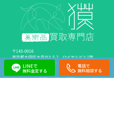
〒143-0016
東京都大田区大森北3-5-7 ロイヤルビル1階
営業時間：10:00～18:00 定休日：日曜日・祝日
LINEで
電話で
0120-89-0007
03-6423-1033
無料相談する
無料査定する
Copyright©株式会社獏 All Right Reserved.