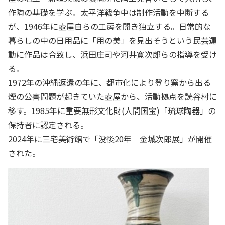
作陶の基礎を学ぶ。太平洋戦争中は制作活動を中断する
が、1946年に壺屋自らの工房を開き独立する。日常的な
暮らしの中の日用品に「用の美」を見出そうという民芸運
動に作品は合致し、浜田庄司や河井寛次郎らの指導を受け
る。
1972年の沖縄返還の年に、都市化により登り窯から出る
煙の公害問題が起きていた壺屋から、活動拠点を読谷村に
移す。1985年に重要無形文化財(人間国宝)「琉球陶器」の
保持者に認定される。
2024年に三宅美術館で「没後20年 金城次郎展」が開催
された。