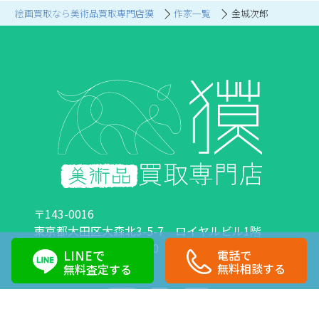
絵画買取なら美術品買取専門店獏
作家一覧
金城次郎
〒143-0016
東京都大田区大森北3-5-7 ロイヤルビル1階
営業時間：10:00～18:00 定休日：日曜日・祝日
LINEで
電話で
0120-89-0007
03-6423-1033
無料相談する
無料査定する