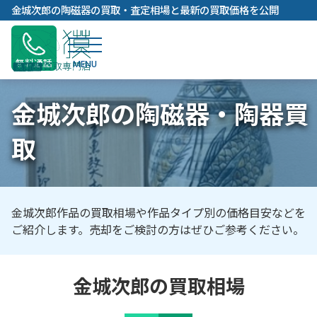
内
金城次郎の陶磁器の買取・査定相場と最新の買取価格を公開
容
を
ス
無料通話
キ
ッ
金城次郎の陶磁器・陶器買
プ
取
金城次郎作品の買取相場や作品タイプ別の価格目安などを
ご紹介します。売却をご検討の方はぜひご参考ください。
金城次郎の買取相場