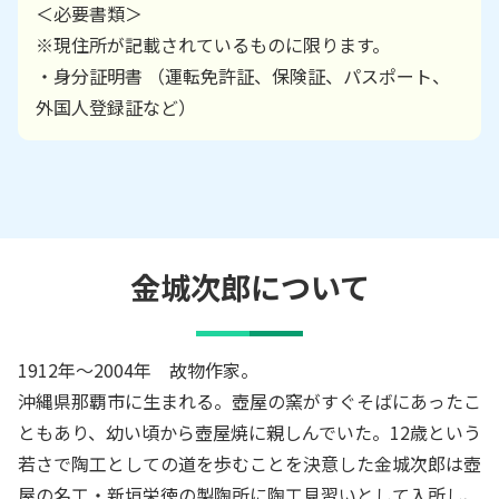
＜必要書類＞
※現住所が記載されているものに限ります。
・身分証明書 （運転免許証、保険証、パスポート、
外国人登録証など）
金城次郎
について
1912年～2004年 故物作家。
沖縄県那覇市に生まれる。壺屋の窯がすぐそばにあったこ
ともあり、幼い頃から壺屋焼に親しんでいた。12歳という
若さで陶工としての道を歩むことを決意した金城次郎は壺
屋の名工・新垣栄徳の製陶所に陶工見習いとして入所し、