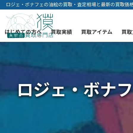
ロジェ・ボナフェの油絵の買取・査定相場と最新の買取価
はじめての方へ
買取実績
買取アイテム
買取
初めての美術品売却
絵画買取
3つの買取方法
東京店
会社概要
ロジェ・ボナフ
骨董品買取
宅配・郵送買取
消費者志向自主宣言
YOUTUBE
西洋アンティーク買取
時価評価サービス
中国骨董品買取