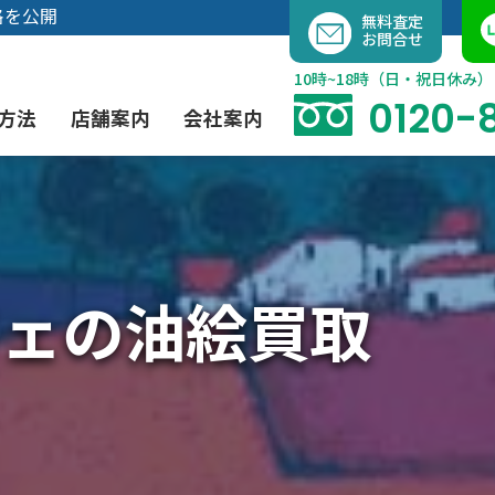
内
格を公開
無料査定
お問合せ
容
を
10時~18時（日・祝日休み）
ス
0120-
方法
店舗案内
会社案内
キ
ッ
プ
よくあるご質問
現代アート買取
出張買取（無料）
大阪店
当社の特徴
ェの油絵買取
茶道具買取
業者間オークション出品代行
instagram
彫刻・ブロンズ買取
工芸品買取