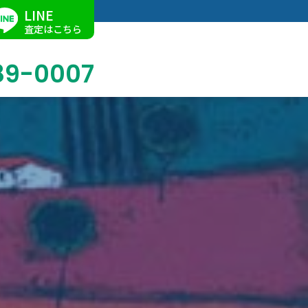
LINE
査定はこちら
89-0007
ブログ
掛軸買取
店舗での買取
名古屋店
求人情報
陶磁器・陶器買取
催事買取
Facebook
美術品・古美術品買取
ジュエリー・ウォッチ買取