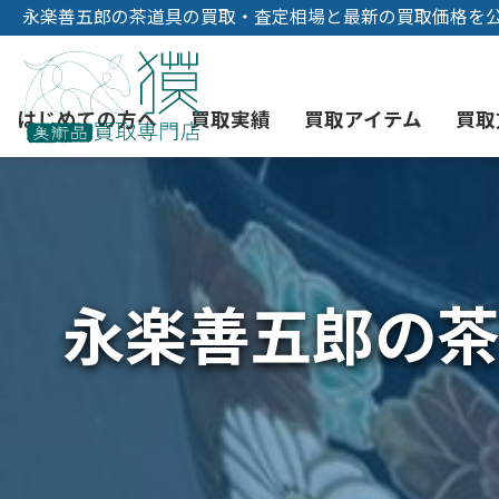
永楽善五郎の茶道具の買取・査定相場と最新の買取価格を
はじめての方へ
買取実績
買取アイテム
買取
初めての美術品売却
絵画買取
3つの買取方法
東京店
会社概要
永楽善五郎の茶
骨董品買取
宅配・郵送買取
消費者志向自主宣言
YOUTUBE
西洋アンティーク買取
時価評価サービス
中国骨董品買取