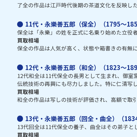
了全の作品は江戸時代後期の茶道文化を反映し
11代・永樂善五郎（保全）（1795～18
保全は「永樂」の姓を正式に名乗り始めた立役
買取相場
保全の作品は人気が高く、状態や箱書きの有無
12代・永樂善五郎（和全）（1823～18
12代和全は11代保全の長男として生まれ、御
伝統技術の再興にも尽力しました。特に仁清写
買取相場
和全の作品は写しの技術が評価され、高額で取引
13代・永樂善五郎（回全・曲全）（1834～
13代回全は11代保全の養子、曲全はその弟子
買取相場