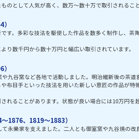
たものとして人気が高く、数万～数十万で取引されるこ
54）
者です。多彩な技法を駆使した作品を数多く制作し、茶
により数千円から数十万円と幅広い取引されています。
96）
室窯や九谷窯など各地で活動しました。明治維新後の茶
しや布目手といった技法を用いた新しい意匠の作品が特
されることがあります。状態が良い場合には10万円を
1876、1819～1883）
として永樂家を支えました。二人とも御室窯や九谷焼の