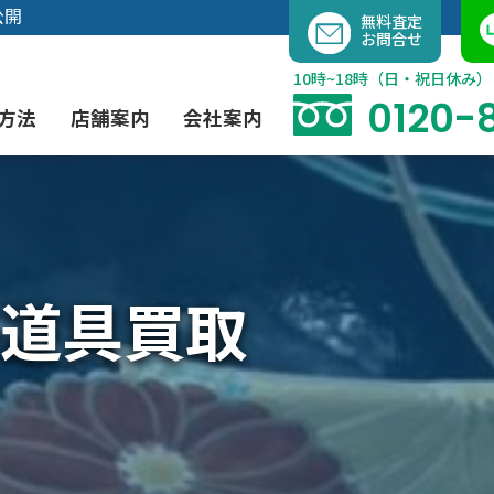
内
公開
無料査定
お問合せ
容
を
10時~18時（日・祝日休み）
ス
0120-
方法
店舗案内
会社案内
キ
ッ
プ
よくあるご質問
現代アート買取
出張買取（無料）
大阪店
当社の特徴
道具買取
茶道具買取
業者間オークション出品代行
instagram
彫刻・ブロンズ買取
工芸品買取