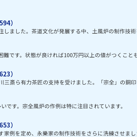
94）
移住しました。茶道文化が発展する中、土風炉の制作技術
困難です。状態が良ければ100万円以上の値がつくこと
23）
細川三斎ら有力茶匠の支持を受けました。「宗全」の銅
多いです。宗全風炉の作例は特に注目されています。
53）
す家例を定め、永樂家の制作技術をさらに洗練させまし