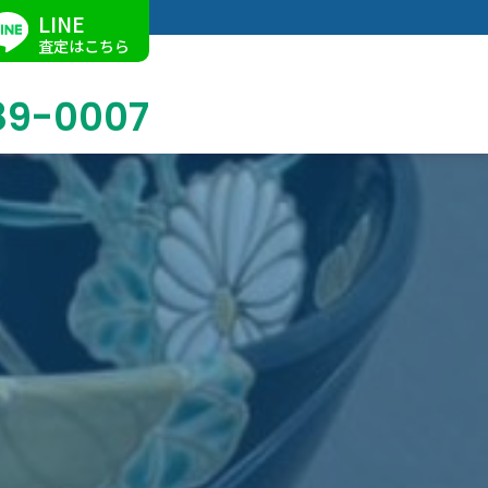
LINE
査定はこちら
89-0007
ブログ
掛軸買取
店舗での買取
名古屋店
求人情報
陶磁器・陶器買取
催事買取
Facebook
美術品・古美術品買取
ジュエリー・ウォッチ買取