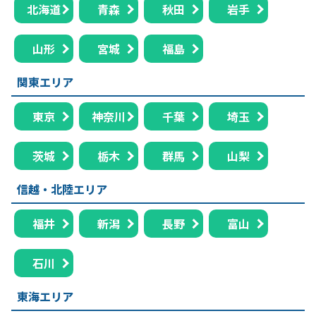
北海道
青森
秋田
岩手
山形
宮城
福島
関東エリア
東京
神奈川
千葉
埼玉
茨城
栃木
群馬
山梨
信越・北陸エリア
福井
新潟
長野
富山
石川
東海エリア