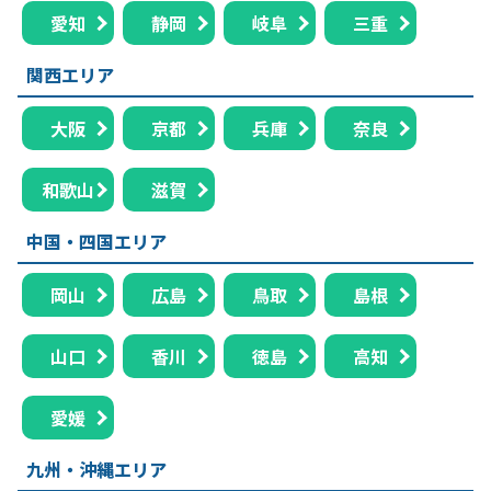
愛知
静岡
岐阜
三重
関西エリア
大阪
京都
兵庫
奈良
和歌山
滋賀
中国・四国エリア
岡山
広島
鳥取
島根
山口
香川
徳島
高知
愛媛
九州・沖縄エリア