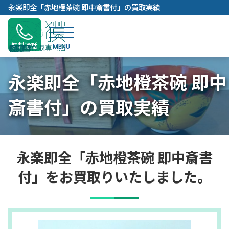
内
永楽即全「赤地橙茶碗 即中斎書付」の買取実績
容
を
ス
無料通話
キ
ッ
永楽即全「赤地橙茶碗 即中
プ
斎書付」の買取実績
永楽即全「赤地橙茶碗 即中斎書
付」をお買取りいたしました。