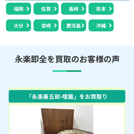
福岡
佐賀
長崎
熊本
大分
宮崎
鹿児島
沖縄
永楽即全を買取のお客様の声
「永楽善五郎-喰籠」
をお買取り