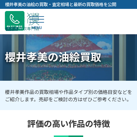
内
櫻井孝美の油絵の買取・査定相場と最新の買取価格を公開
容
を
ス
無料通話
キ
ッ
プ
櫻井孝美の油絵買取
櫻井孝美作品の買取相場や作品タイプ別の価格目安などを
ご紹介します。売却をご検討の方はぜひご参考ください。
評価の高い作品の特徴