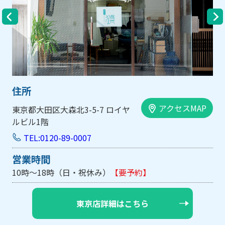
住所
クセスMAP
アクセ
大阪市中央区内平野町1-1-5 西大
手前ビル103号
TEL:0120-89-0007
営業時間
10時～18時（日・祝休み/土曜は不定休）
【要
大阪店詳細はこちら