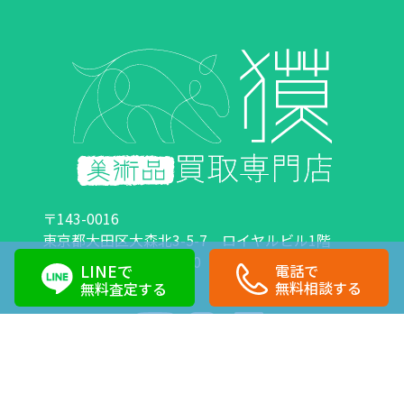
〒143-0016
東京都大田区大森北3-5-7 ロイヤルビル1階
営業時間：10:00～18:00 定休日：日曜日・祝日
LINEで
電話で
0120-89-0007
03-6423-1033
無料相談する
無料査定する
Copyright©株式会社獏 All Right Reserved.