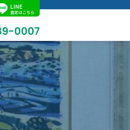
LINE
査定はこちら
89-0007
ブログ
掛軸買取
店舗での買取
名古屋店
求人情報
陶磁器・陶器買取
催事買取
Facebook
美術品・古美術品買取
ジュエリー・ウォッチ買取