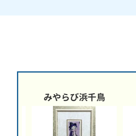
の
みやらび浜千鳥