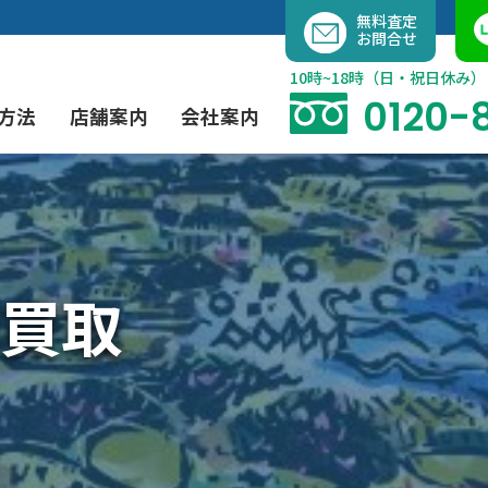
内
無料査定
お問合せ
容
を
10時~18時（日・祝日休み）
ス
0120-
方法
店舗案内
会社案内
キ
ッ
プ
よくあるご質問
現代アート買取
出張買取（無料）
大阪店
当社の特徴
買取
茶道具買取
業者間オークション出品代行
instagram
彫刻・ブロンズ買取
工芸品買取