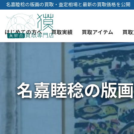
名嘉睦稔の版画の買取・査定相場と最新の買取価格を公開
はじめての方へ
買取実績
買取アイテム
買取
初めての美術品売却
絵画買取
3つの買取方法
東京店
会社概要
名嘉睦稔の版画
骨董品買取
宅配・郵送買取
消費者志向自主宣言
YOUTUBE
西洋アンティーク買取
時価評価サービス
中国骨董品買取