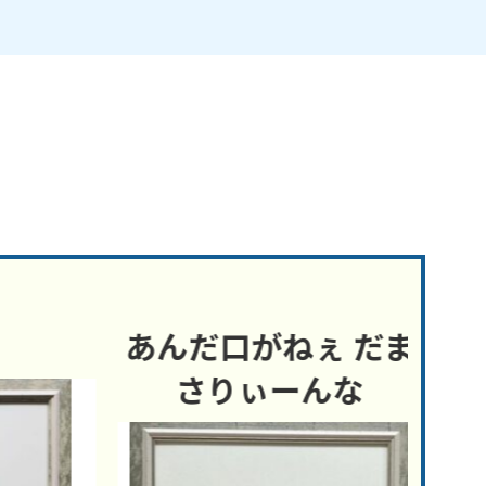
あんだ口がねぇ だま
膝
さりぃーんな