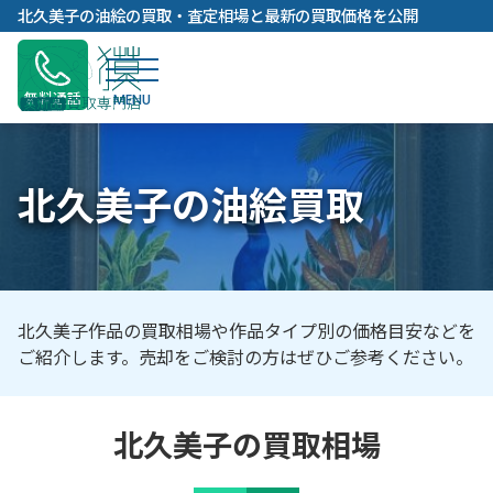
内
北久美子の油絵の買取・査定相場と最新の買取価格を公開
容
を
ス
無料通話
キ
ッ
プ
北久美子の油絵買取
北久美子作品の買取相場や作品タイプ別の価格目安などを
ご紹介します。売却をご検討の方はぜひご参考ください。
北久美子の買取相場