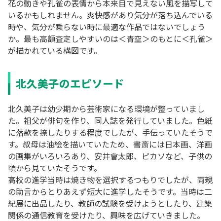
花の動きや孔雀の表情から本来目で見えない風を描写して
いるかもしれません。爽快感があり気分が落ち込んでいる
時や、気分が乗らない時に最適な作品ではないでしょう
か。最も高額査定しやすいのは＜青空＞のもとに＜孔雀＞
が描かれている構図です。
北久美子のエピソード
北久美子は幼少期から芸術家になる環境が整っていまし
た。祖父が俳句を作り、同人誌を発行していました。色紙
に落款を捺したりする程度でしたが、手伝っていたそうで
す。叔母は油絵を描いていたため、書斎には日本画、洋画
の画集がいろいろあり、安井會太郎、ピカソなど、子供の
頃から見ていたそうです。
高校の進学当時は焼き物を選択するつもりでしたが、両親
の助言からとりあえず短大に進学したそうです。当時は二
紀展に出品したり、教師の試験を受けようとしたり、建築
関係の通信教育を受けたり、興味を広げていきました。