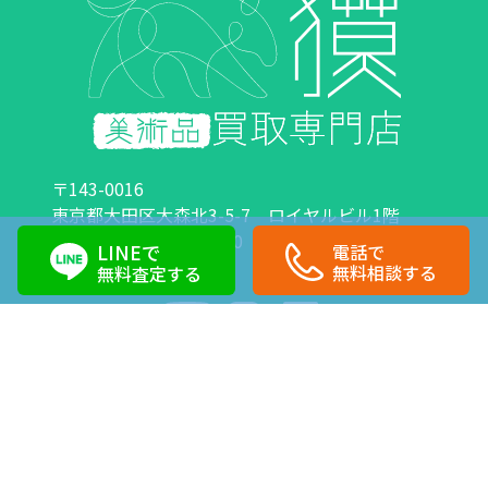
〒143-0016
東京都大田区大森北3-5-7 ロイヤルビル1階
営業時間：10:00～18:00 定休日：日曜日・祝日
LINEで
電話で
0120-89-0007
03-6423-1033
無料相談する
無料査定する
Copyright©株式会社獏 All Right Reserved.