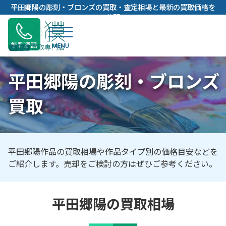
内
平田郷陽の彫刻・ブロンズの買取・査定相場と最新の買取価格を
容
公開
を
ス
無料通話
キ
ッ
平田郷陽の彫刻・ブロンズ
プ
買取
平田郷陽作品の買取相場や作品タイプ別の価格目安などを
ご紹介します。売却をご検討の方はぜひご参考ください。
平田郷陽の買取相場