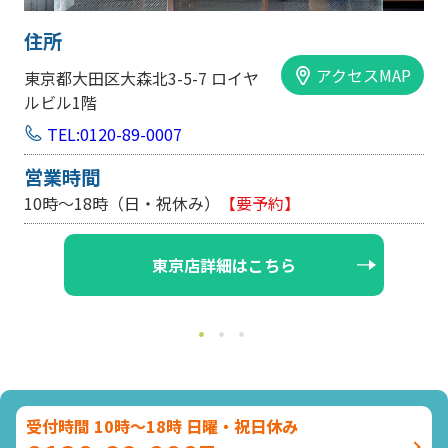
住所
アクセスMAP
大田区大森北3-5-7 ロイヤ
大阪市中央
ル1階
手前ビル1
EL:0120-89-0007
TEL:0
時間
営業時
時～18時（日・祝休み）
【要予約】
10時～1
東京店詳細はこちら
受付時間 10時～18時 日曜・祝日休み