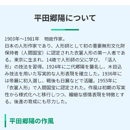
平田郷陽
について
1903年～1981年 物故作家。
日本の人形作家であり、人形師として初の重要無形文化財
保持者（人間国宝）に認定された衣裳人形の第一人者であ
る。東京に生まれ、14歳で人形師の父に学び、「活人
形」の技法を習得。1924年に二代郷陽を襲名し、木目込
み技法を用いた写実的な人形表現を確立した。1936年に
は帝展に初入選し、戦後も日展などで活躍。1955年に
「衣裳人形」で人間国宝に認定された。作風は初期の写実
性から様式化へと移行しつつ、繊細な感情表現を特徴とす
る。後進の育成にも尽力した。
平田郷陽の作風