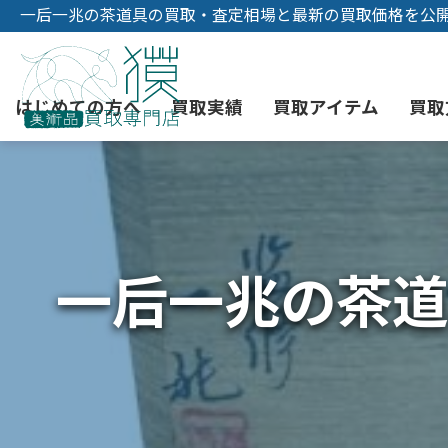
一后一兆の茶道具の買取・査定相場と最新の買取価格を公
はじめての方へ
買取実績
買取アイテム
買取
初めての美術品売却
絵画買取
3つの買取方法
東京店
会社概要
一后一兆の茶道
骨董品買取
宅配・郵送買取
消費者志向自主宣言
YOUTUBE
西洋アンティーク買取
時価評価サービス
中国骨董品買取