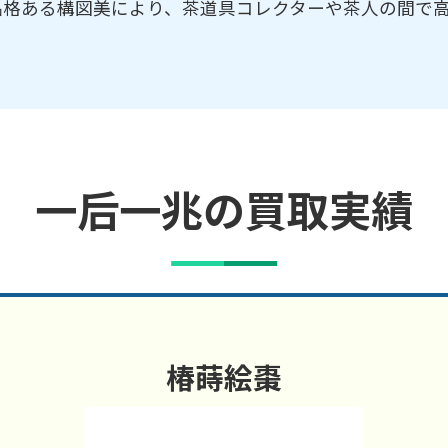
品格ある構図美により、茶道具コレクターや茶人の間で
一后一兆の買取実績
椿蒔絵棗