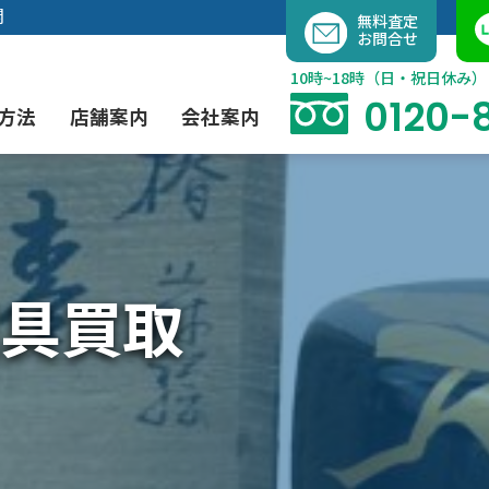
内
開
無料査定
お問合せ
容
を
10時~18時（日・祝日休み）
ス
0120-
方法
店舗案内
会社案内
キ
ッ
プ
よくあるご質問
現代アート買取
出張買取（無料）
大阪店
当社の特徴
具買取
茶道具買取
業者間オークション出品代行
instagram
彫刻・ブロンズ買取
工芸品買取