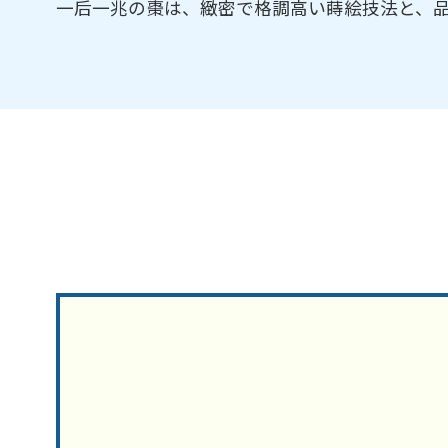
一后一兆の棗は、緻密で格調高い蒔絵技法と、