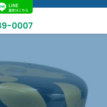
LINE
査定はこちら
89-0007
ブログ
掛軸買取
店舗での買取
名古屋店
求人情報
陶磁器・陶器買取
催事買取
Facebook
美術品・古美術品買取
ジュエリー・ウォッチ買取