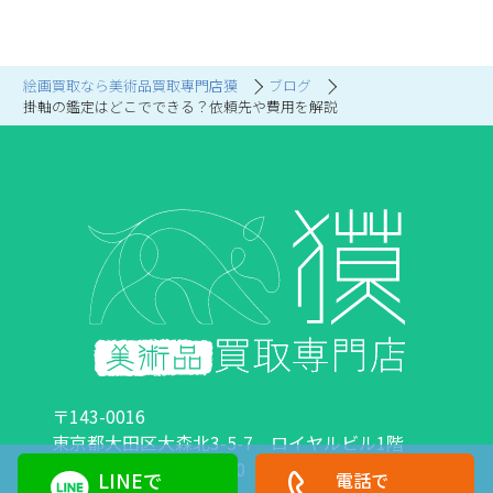
絵画買取なら美術品買取専門店獏
ブログ
掛軸の鑑定はどこでできる？依頼先や費用を解説
〒143-0016
東京都大田区大森北3-5-7 ロイヤルビル1階
営業時間：10:00～18:00 定休日：日曜日・祝日
LINEで
電話で