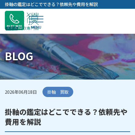
内
掛軸の鑑定はどこでできる？依頼先や費用を解説
容
を
ス
無料通話
キ
ッ
プ
BLOG
2026年06月18日
掛軸 買取
掛軸の鑑定はどこでできる？依頼先や
費用を解説