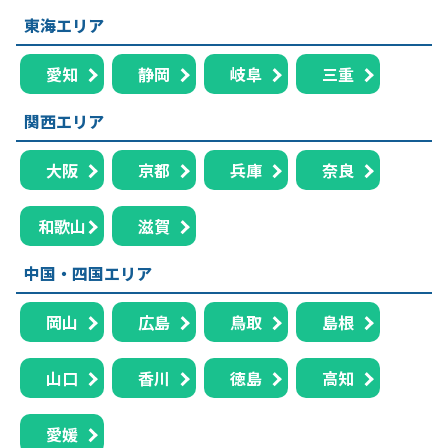
東海エリア
愛知
静岡
岐阜
三重
関西エリア
大阪
京都
兵庫
奈良
和歌山
滋賀
中国・四国エリア
岡山
広島
鳥取
島根
山口
香川
徳島
高知
愛媛