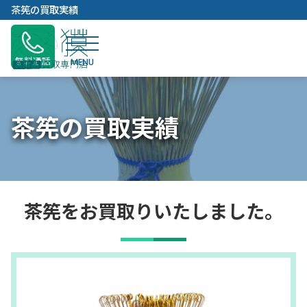
内
茶筅の買取実績
容
を
ス
無料通話
キ
ッ
プ
茶筅の買取実績
茶筅をお買取りいたしました。