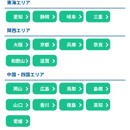
東海エリア
愛知
静岡
岐阜
三重
関西エリア
大阪
京都
兵庫
奈良
和歌山
滋賀
中国・四国エリア
岡山
広島
鳥取
島根
山口
香川
徳島
高知
愛媛