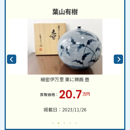
葉山有樹
細密伊万里 栗に鶉画 壺
20.7
万円
掲載日：2023/11/26