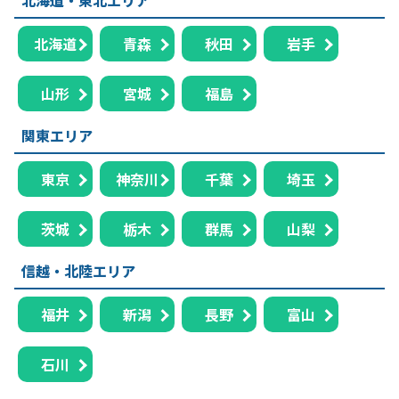
北海道
青森
秋田
岩手
山形
宮城
福島
関東エリア
東京
神奈川
千葉
埼玉
茨城
栃木
群馬
山梨
信越・北陸エリア
福井
新潟
長野
富山
石川