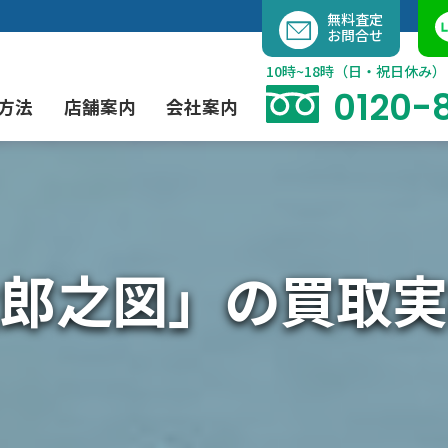
内
無料査定
お問合せ
容
を
10時~18時（日・祝日休み）
ス
0120-
方法
店舗案内
会社案内
キ
ッ
プ
よくあるご質問
現代アート買取
出張買取（無料）
大阪店
当社の特徴
郎之図」の買取実
茶道具買取
業者間オークション出品代行
instagram
彫刻・ブロンズ買取
工芸品買取