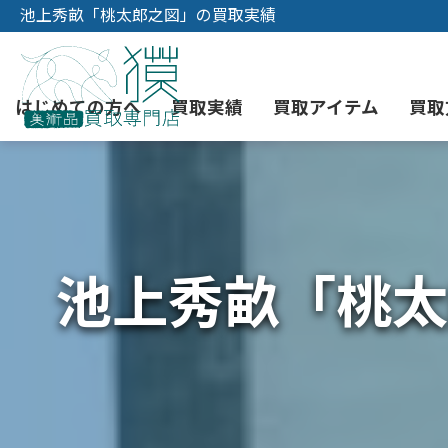
池上秀畝「桃太郎之図」の買取実績
はじめての方へ
買取実績
買取アイテム
買取
初めての美術品売却
絵画買取
3つの買取方法
東京店
会社概要
池上秀畝「桃太
骨董品買取
宅配・郵送買取
消費者志向自主宣言
YOUTUBE
西洋アンティーク買取
時価評価サービス
中国骨董品買取