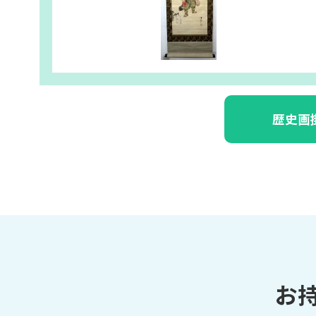
歴史画
お