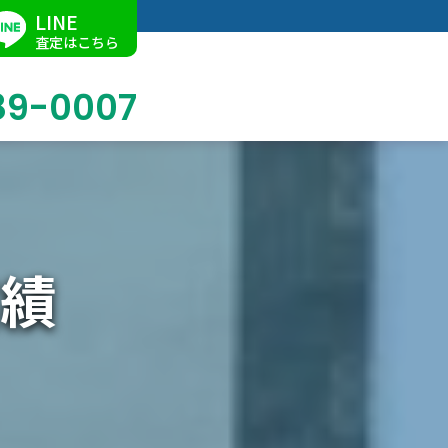
LINE
査定はこちら
89-0007
ブログ
掛軸買取
店舗での買取
名古屋店
求人情報
績
陶磁器・陶器買取
催事買取
Facebook
美術品・古美術品買取
ジュエリー・ウォッチ買取