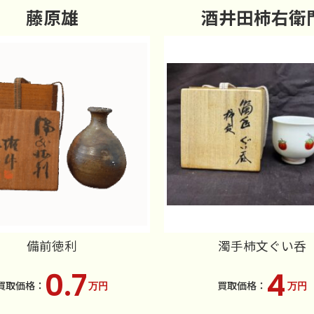
藤原雄
酒井田柿右衛
備前徳利
濁手柿文ぐい呑
0.7
4
万円
万円