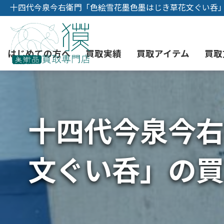
十四代今泉今右衛門「色絵雪花墨色墨はじき草花文ぐい呑
はじめての方へ
買取実績
買取アイテム
買取
十四代今泉今右
初めての美術品売却
絵画買取
3つの買取方法
東京店
会社概要
骨董品買取
宅配・郵送買取
消費者志向自主宣言
YOUTUBE
文ぐい呑」の買
西洋アンティーク買取
時価評価サービス
中国骨董品買取