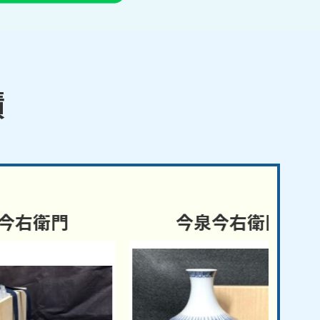
績
門
今泉今右衛門