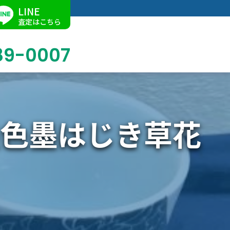
LINE
査定はこちら
89-0007
墨色墨はじき草花
ブログ
掛軸買取
店舗での買取
名古屋店
求人情報
陶磁器・陶器買取
催事買取
Facebook
美術品・古美術品買取
ジュエリー・ウォッチ買取