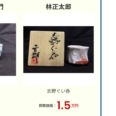
門
林正太郎
志野ぐい呑
1.5
万円