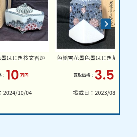
文香炉
色絵雪花墨色墨はじき草花文花瓶
3.5
万円
4
掲載日：2023/08/29