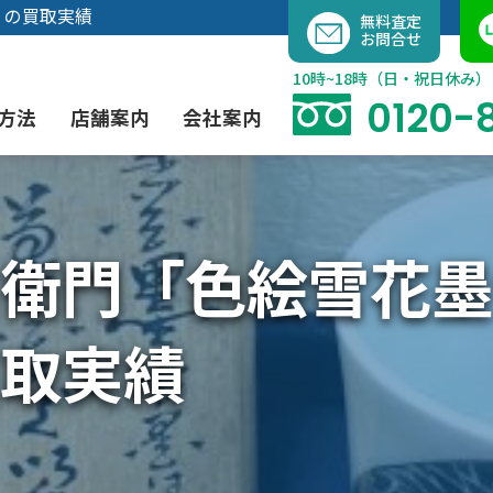
内
」の買取実績
無料査定
お問合せ
容
を
10時~18時（日・祝日休み）
ス
0120-
方法
店舗案内
会社案内
キ
ッ
プ
衛門「色絵雪花
よくあるご質問
現代アート買取
出張買取（無料）
大阪店
当社の特徴
茶道具買取
業者間オークション出品代行
instagram
取実績
彫刻・ブロンズ買取
工芸品買取