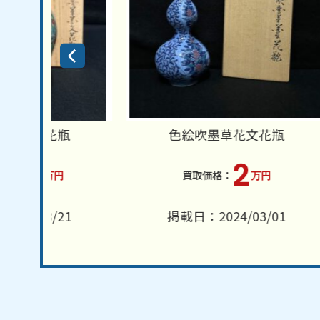
瓶
色絵吹墨草花文花瓶
2
万円
1
掲載日：2024/03/01