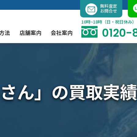
内
無料査定
お問合せ
容
を
10時~18時（日・祝日休み）
ス
0120-
方法
店舗案内
会社案内
キ
ッ
プ
よくあるご質問
現代アート買取
出張買取（無料）
大阪店
当社の特徴
さん」の買取実績
茶道具買取
業者間オークション出品代行
instagram
彫刻・ブロンズ買取
工芸品買取