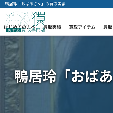
鴨居玲「おばあさん」の買取実績
はじめての方へ
買取実績
買取アイテム
買取
初めての美術品売却
絵画買取
3つの買取方法
東京店
会社概要
鴨居玲「おばあ
骨董品買取
宅配・郵送買取
消費者志向自主宣言
YOUTUBE
西洋アンティーク買取
時価評価サービス
中国骨董品買取