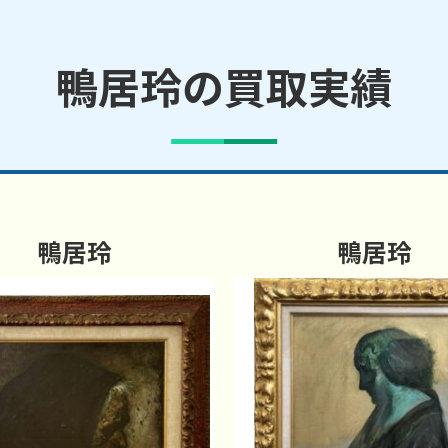
鴨居玲の買取実績
鴨居玲
鴨居玲