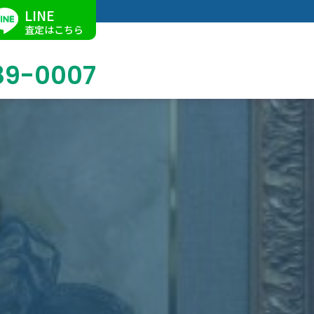
LINE
査定はこちら
89-0007
ブログ
掛軸買取
店舗での買取
名古屋店
求人情報
陶磁器・陶器買取
催事買取
Facebook
美術品・古美術品買取
ジュエリー・ウォッチ買取