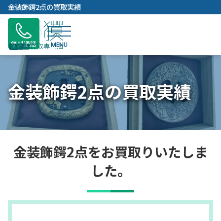
内
金装飾鍔2点の買取実績
容
を
ス
無料通話
キ
ッ
プ
金装飾鍔2点の買取実績
金装飾鍔2点をお買取りいたしま
した。