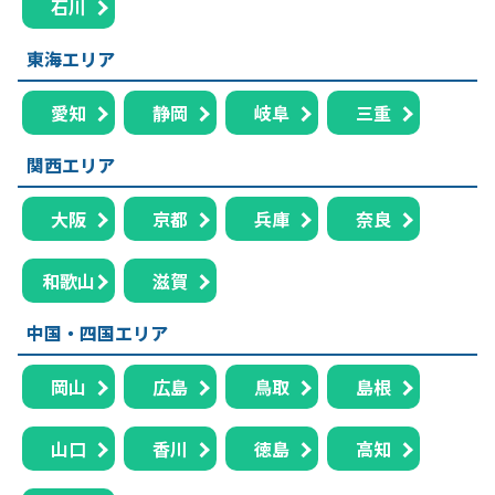
石川
東海エリア
愛知
静岡
岐阜
三重
関西エリア
大阪
京都
兵庫
奈良
和歌山
滋賀
中国・四国エリア
岡山
広島
鳥取
島根
山口
香川
徳島
高知