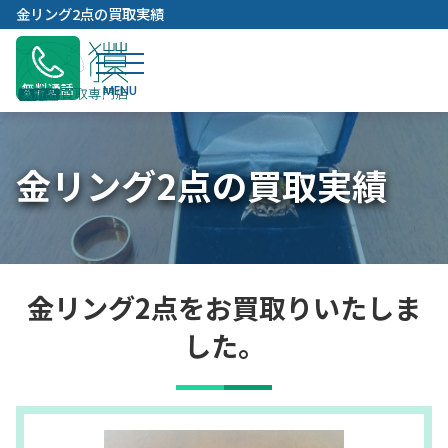
内
金リング2点の買取実績
容
を
ス
無料通話
キ
ッ
プ
金リング2点の買取実績
金リング2点をお買取りいたしま
した。