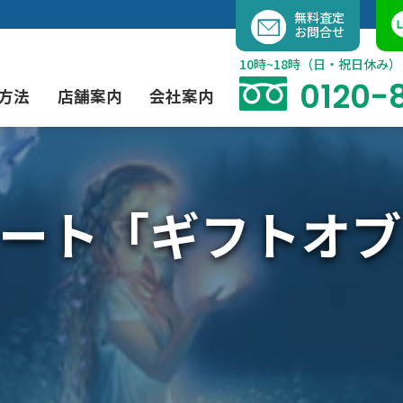
内
無料査定
お問合せ
容
を
10時~18時（日・祝日休み）
ス
0120-
方法
店舗案内
会社案内
キ
ッ
プ
ート「ギフトオブ
よくあるご質問
現代アート買取
出張買取（無料）
大阪店
当社の特徴
茶道具買取
業者間オークション出品代行
instagram
彫刻・ブロンズ買取
工芸品買取