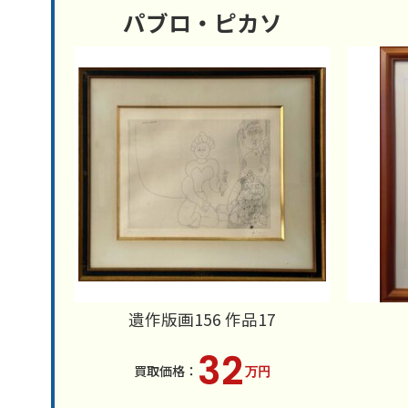
パブロ・ピカソ
遺作版画156 作品17
32
万円