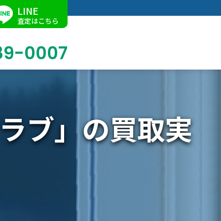
LINE
査定はこちら
89-0007
ラブ」の買取実
ブログ
掛軸買取
店舗での買取
名古屋店
求人情報
陶磁器・陶器買取
催事買取
Facebook
美術品・古美術品買取
ジュエリー・ウォッチ買取