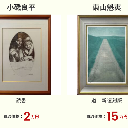
小磯良平
東山魁夷
読書
道 新復刻版
2
15
万円
万円