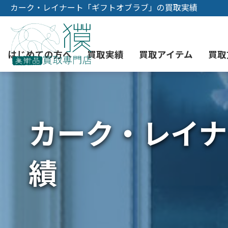
カーク・レイナート「ギフトオブラブ」の買取実績
はじめての方へ
買取実績
買取アイテム
買取
カーク・レイナ
初めての美術品売却
絵画買取
3つの買取方法
東京店
会社概要
骨董品買取
宅配・郵送買取
消費者志向自主宣言
YOUTUBE
績
西洋アンティーク買取
時価評価サービス
中国骨董品買取