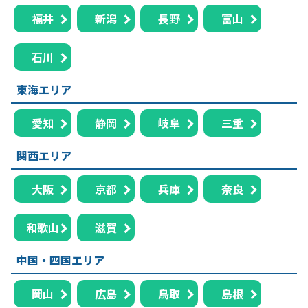
福井
新潟
長野
富山
石川
東海エリア
愛知
静岡
岐阜
三重
関西エリア
大阪
京都
兵庫
奈良
和歌山
滋賀
中国・四国エリア
岡山
広島
鳥取
島根