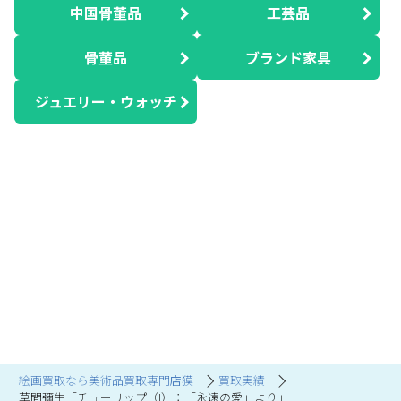
中国骨董品
工芸品
骨董品
ブランド家具
ジュエリー・ウォッチ
絵画買取なら美術品買取専門店獏
買取実績
草間彌生「チューリップ（I）：「永遠の愛」より」