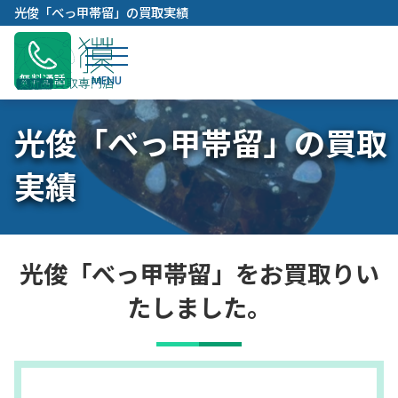
内
光俊「べっ甲帯留」の買取実績
容
を
ス
無料通話
キ
ッ
光俊「べっ甲帯留」の買取
プ
実績
光俊「べっ甲帯留」をお買取りい
たしました。