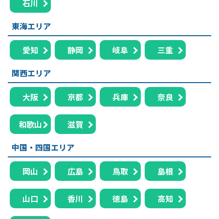
石川
東海エリア
愛知
静岡
岐阜
三重
関西エリア
大阪
京都
兵庫
奈良
和歌山
滋賀
中国・四国エリア
岡山
広島
鳥取
島根
山口
香川
徳島
高知