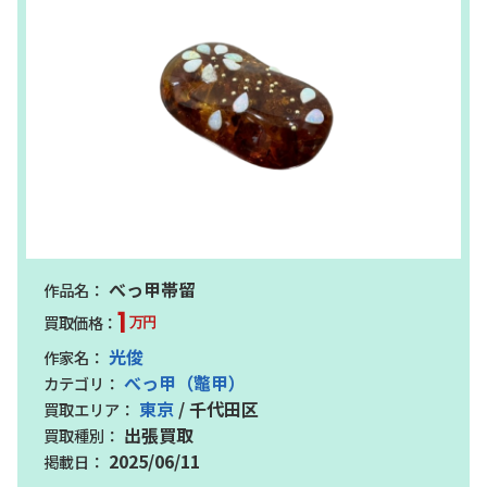
べっ甲帯留
1
万円
光俊
べっ甲（鼈甲）
東京
/ 千代田区
出張買取
2025/06/11