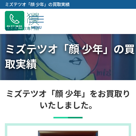
内
ミズテツオ「顔 少年」の買取実績
容
を
ス
無料通話
キ
ッ
ミズテツオ「顔 少年」の買
プ
取実績
ミズテツオ「顔 少年」をお買取り
いたしました。