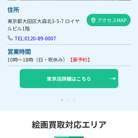
住所
スMAP
アクセスM
大阪市中央区内平野町1-1-5 西大
手前ビル103号
TEL:0120-89-0007
営業時間
10時～18時（日・祝休み/土曜は不定休）
【要予約
大阪店詳細はこちら
絵画買取対応エリア