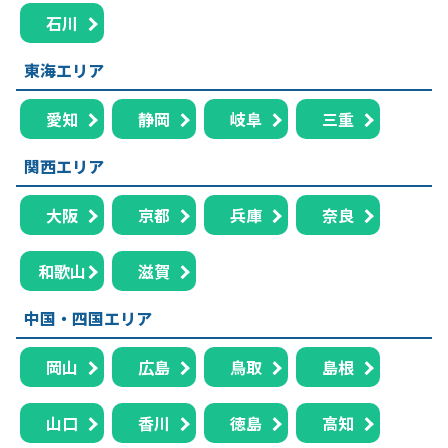
石川
東海エリア
愛知
静岡
岐阜
三重
関西エリア
大阪
京都
兵庫
奈良
和歌山
滋賀
中国・四国エリア
岡山
広島
鳥取
島根
山口
香川
徳島
高知