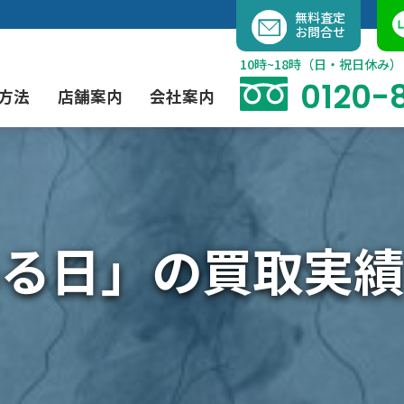
内
無料査定
お問合せ
容
を
10時~18時（日・祝日休み）
ス
0120-
方法
店舗案内
会社案内
キ
ッ
プ
よくあるご質問
現代アート買取
出張買取（無料）
大阪店
当社の特徴
る日」の買取実績
茶道具買取
業者間オークション出品代行
instagram
彫刻・ブロンズ買取
工芸品買取