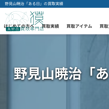
野見山暁治「ある日」の買取実績
はじめての方へ
買取実績
買取アイテム
買取
初めての美術品売却
絵画買取
3つの買取方法
東京店
会社概要
野見山暁治「あ
骨董品買取
宅配・郵送買取
消費者志向自主宣言
YOUTUBE
西洋アンティーク買取
時価評価サービス
中国骨董品買取