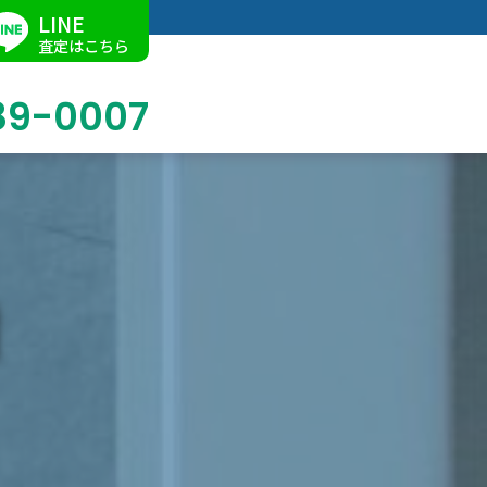
LINE
査定はこちら
89-0007
ブログ
掛軸買取
店舗での買取
名古屋店
求人情報
陶磁器・陶器買取
催事買取
Facebook
美術品・古美術品買取
ジュエリー・ウォッチ買取