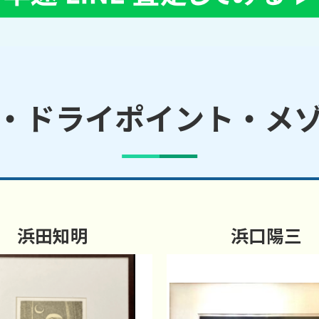
・ドライポイント・メ
浜田知明
浜口陽三