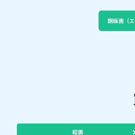
銅版画（エ
絵画