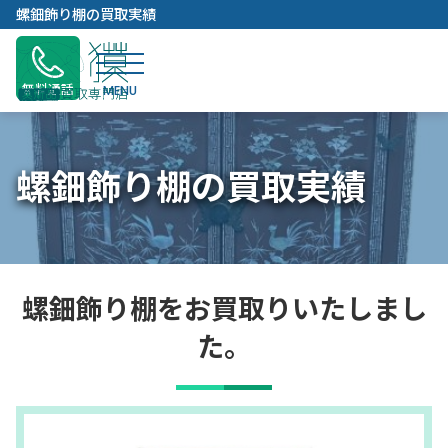
内
螺鈿飾り棚の買取実績
容
を
ス
無料通話
キ
ッ
プ
螺鈿飾り棚の買取実績
螺鈿飾り棚をお買取りいたしまし
た。