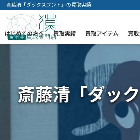
斎藤清「ダックスフント」の買取実績
はじめての方へ
買取実績
買取アイテム
買取
初めての美術品売却
絵画買取
3つの買取方法
東京店
会社概要
斎藤清「ダック
骨董品買取
宅配・郵送買取
消費者志向自主宣言
YOUTUBE
西洋アンティーク買取
時価評価サービス
中国骨董品買取