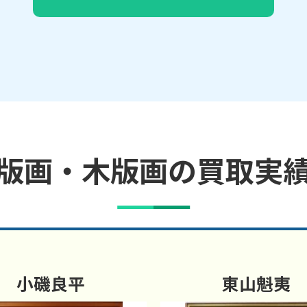
版画・木版画の買取実
小磯良平
東山魁夷