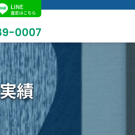
LINE
査定はこちら
89-0007
ブログ
掛軸買取
店舗での買取
名古屋店
求人情報
実績
陶磁器・陶器買取
催事買取
Facebook
美術品・古美術品買取
ジュエリー・ウォッチ買取