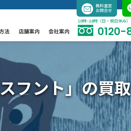
内
無料査定
お問合せ
容
を
10時~18時（日・祝日休み）
ス
0120-
方法
店舗案内
会社案内
キ
ッ
プ
よくあるご質問
現代アート買取
出張買取（無料）
大阪店
当社の特徴
スフント」の買取
茶道具買取
業者間オークション出品代行
instagram
彫刻・ブロンズ買取
工芸品買取