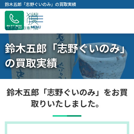
内
鈴木五郎「志野ぐいのみ」の買取実績
容
を
ス
無料通話
キ
ッ
鈴木五郎「志野ぐいのみ」
プ
の買取実績
鈴木五郎「志野ぐいのみ」をお買
取りいたしました。