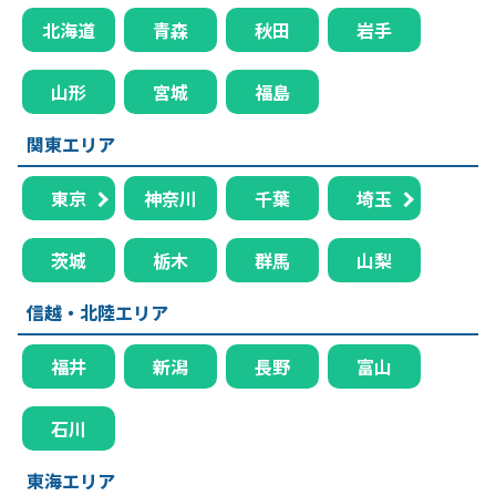
北海道
青森
秋田
岩手
山形
宮城
福島
関東エリア
東京
神奈川
千葉
埼玉
茨城
栃木
群馬
山梨
信越・北陸エリア
福井
新潟
長野
富山
石川
東海エリア