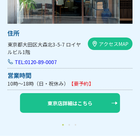
住所
住所
アクセスMAP
京都大田区大森北3-5-7 ロイヤ
大阪市
ビル1階
手前ビ
TEL:0120-89-0007
TE
営業時間
営業
0時～18時（日・祝休み）
【要予約】
10時
東京店詳細はこちら