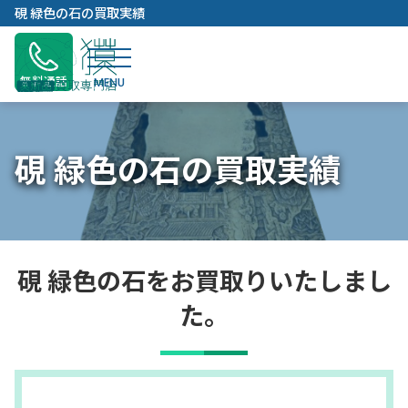
内
硯 緑色の石の買取実績
容
を
ス
無料通話
キ
ッ
プ
硯 緑色の石の買取実績
硯 緑色の石をお買取りいたしまし
た。