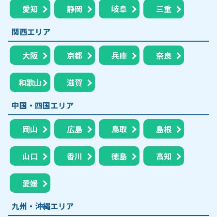
愛知
静岡
岐阜
三重
関西エリア
大阪
京都
兵庫
奈良
和歌山
滋賀
中国・四国エリア
岡山
広島
鳥取
島根
山口
香川
徳島
高知
愛媛
九州・沖縄エリア