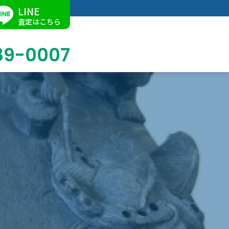
LINE
査定はこちら
89-0007
ブログ
掛軸買取
店舗での買取
名古屋店
求人情報
陶磁器・陶器買取
催事買取
Facebook
美術品・古美術品買取
ジュエリー・ウォッチ買取