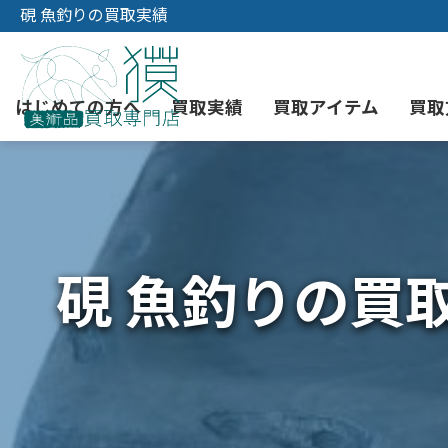
硯 魚釣りの買取実績
はじめての方へ
買取実績
買取アイテム
買取
初めての美術品売却
絵画買取
3つの買取方法
東京店
会社概要
硯 魚釣りの買
骨董品買取
宅配・郵送買取
消費者志向自主宣言
YOUTUBE
西洋アンティーク買取
時価評価サービス
中国骨董品買取