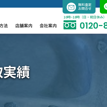
内
無料査定
お問合せ
容
を
10時~18時（日・祝日休み）
ス
0120-
方法
店舗案内
会社案内
キ
ッ
プ
よくあるご質問
現代アート買取
出張買取（無料）
大阪店
当社の特徴
取実績
茶道具買取
業者間オークション出品代行
instagram
彫刻・ブロンズ買取
工芸品買取