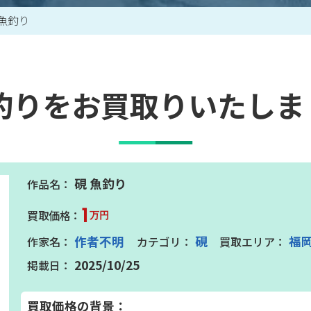
 魚釣り
買取アイテム一覧はこちら
魚釣りをお買取りいたしま
硯 魚釣り
1
万円
作者不明
硯
福
2025/10/25
買取価格の背景：