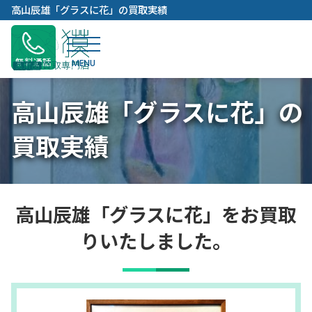
内
高山辰雄「グラスに花」の買取実績
容
を
ス
無料通話
キ
ッ
高山辰雄「グラスに花」の
プ
買取実績
高山辰雄「グラスに花」をお買取
りいたしました。