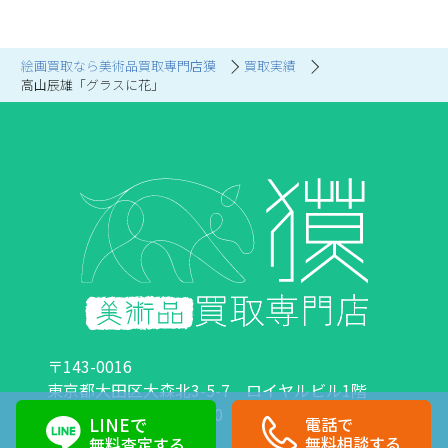
絵画買取なら美術品買取専門店獏
買取実績
高山辰雄「グラスに花」
〒143-0016
東京都大田区大森北3-5-7 ロイヤルビル1階
営業時間：10:00～18:00 定休日：日曜日・祝日
LINEで
電話で
0120-89-0007
03-6423-1033
無料相談する
無料査定する