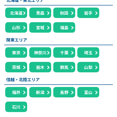
北海道
青森
秋田
岩手
山形
宮城
福島
関東エリア
東京
神奈川
千葉
埼玉
茨城
栃木
群馬
山梨
信越・北陸エリア
福井
新潟
長野
富山
石川