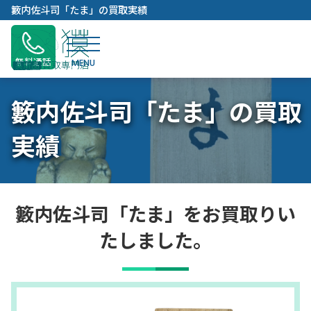
内
籔内佐斗司「たま」の買取実績
容
を
ス
無料通話
キ
ッ
籔内佐斗司「たま」の買取
プ
実績
籔内佐斗司「たま」をお買取りい
たしました。