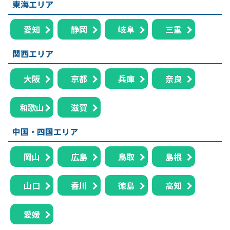
東海エリア
愛知
静岡
岐阜
三重
関西エリア
大阪
京都
兵庫
奈良
和歌山
滋賀
中国・四国エリア
岡山
広島
鳥取
島根
山口
香川
徳島
高知
愛媛