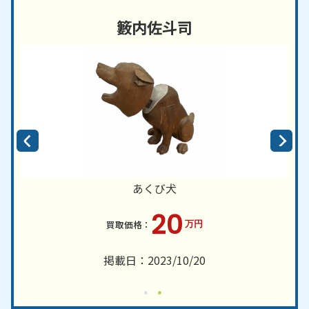
籔内佐斗司
あくび犬
20
万円
掲載日：2023/10/20