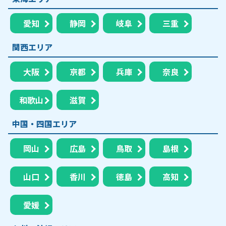
愛知
静岡
岐阜
三重
関西エリア
大阪
京都
兵庫
奈良
和歌山
滋賀
中国・四国エリア
岡山
広島
鳥取
島根
山口
香川
徳島
高知
愛媛