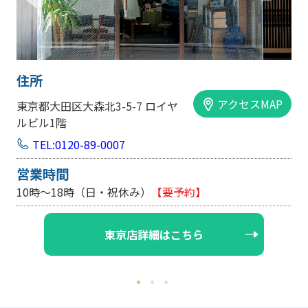
住所
AP
アクセスMAP
大阪市中央区内平野町1-1-5 西大
手前ビル103号
TEL:0120-89-0007
営業時間
10時～18時（日・祝休み/土曜は不定休）
【要予約】
大阪店詳細はこちら