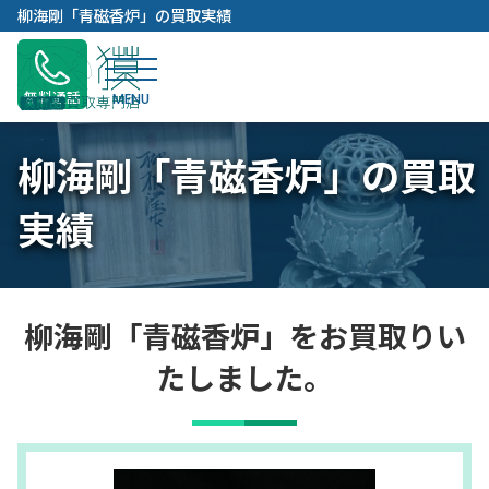
内
柳海剛「青磁香炉」の買取実績
容
を
ス
無料通話
キ
ッ
柳海剛「青磁香炉」の買取
プ
実績
柳海剛「青磁香炉」をお買取りい
たしました。