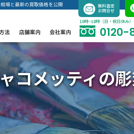
内
定相場と最新の買取価格を公開
無料査定
お問合せ
容
を
10時~18時（日・祝日休み）
ス
0120-
方法
店舗案内
会社案内
キ
ッ
プ
ャコメッティの彫
よくあるご質問
現代アート買取
出張買取（無料）
大阪店
当社の特徴
茶道具買取
業者間オークション出品代行
instagram
彫刻・ブロンズ買取
工芸品買取