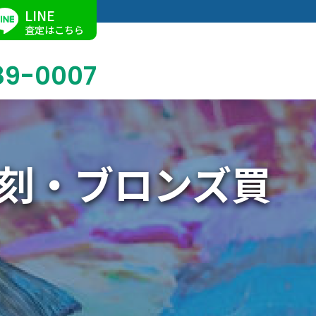
LINE
査定はこちら
89-0007
刻・ブロンズ買
ブログ
掛軸買取
店舗での買取
名古屋店
求人情報
陶磁器・陶器買取
催事買取
Facebook
美術品・古美術品買取
ジュエリー・ウォッチ買取