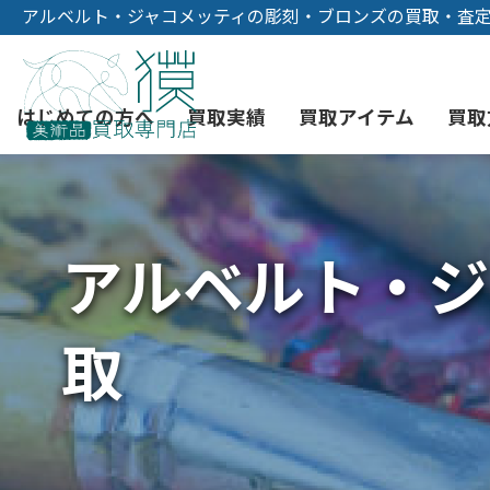
アルベルト・ジャコメッティの彫刻・ブロンズの買取・査
はじめての方へ
買取実績
買取アイテム
買取
アルベルト・ジ
初めての美術品売却
絵画買取
3つの買取方法
東京店
会社概要
骨董品買取
宅配・郵送買取
消費者志向自主宣言
YOUTUBE
取
西洋アンティーク買取
時価評価サービス
中国骨董品買取