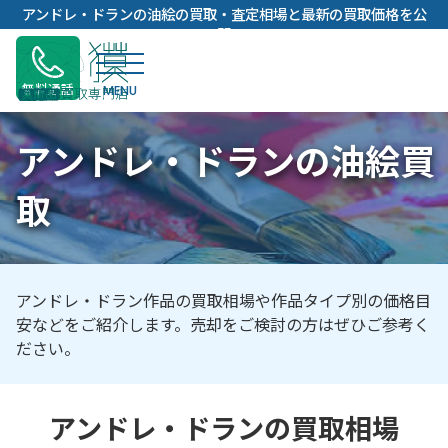
内
アンドレ・ドランの油絵の買取・査定相場と最新の買取価格を公
容
開
を
ス
無料通話
キ
ッ
アンドレ・ドランの油絵買
プ
取
アンドレ・ドラン作品の買取相場や作品タイプ別の価格目
安などをご紹介します。売却をご検討の方はぜひご参考く
ださい。
アンドレ・ドランの買取相場