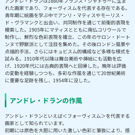
アンドレ・ドランは1880年フランス・シャトゥーに生ま
れた画家であり、フォーヴィスムを代表する存在である。
青年期に絵画を学ぶ中でアンリ・マティスやモーリス・
ド・ヴラマンクと出会い、共同制作を通じて前衛的表現を
模索した。1905年にマティスとともに南仏コリウールで
制作し、鮮烈な色彩表現を確立、この年のサロン・ドート
ンヌで野獣派として注目を集めた。その後ロンドン風景や
点描的手法、さらにはキュビスム的構成など多様な様式を
試みる。1910年代以降は舞台美術や挿絵にも活動を広
げ、1920年代には古典的表現へと回帰した。晩年は評価
の変動を経験しつつも、多彩な作風を通じて20世紀美術
に重要な足跡を残し、1954年に没した。
アンドレ・ドランの作風
アンドレ・ドランといえば＜フォーヴィスム＞を代表する
画家として知られています。
初期には原色を大胆に用いた激しい色彩と筆致により、感