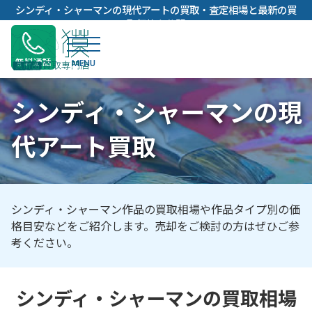
内
シンディ・シャーマンの現代アートの買取・査定相場と最新の買
容
取価格を公開
を
ス
無料通話
キ
ッ
シンディ・シャーマンの現
プ
代アート買取
シンディ・シャーマン作品の買取相場や作品タイプ別の価
格目安などをご紹介します。売却をご検討の方はぜひご参
考ください。
シンディ・シャーマンの買取相場