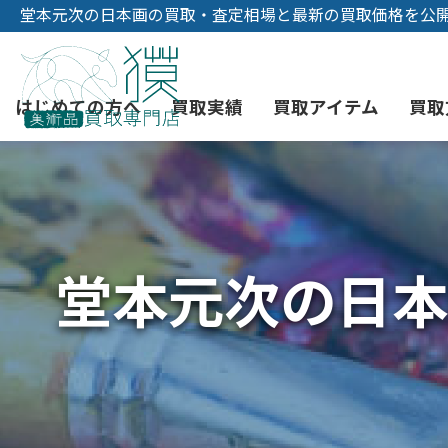
堂本元次の日本画の買取・査定相場と最新の買取価格を公
はじめての方へ
買取実績
買取アイテム
買取
初めての美術品売却
絵画買取
3つの買取方法
東京店
会社概要
堂本元次の日本
骨董品買取
宅配・郵送買取
消費者志向自主宣言
YOUTUBE
西洋アンティーク買取
時価評価サービス
中国骨董品買取