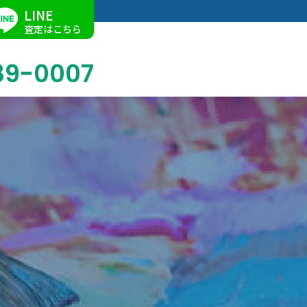
LINE
査定はこちら
89-0007
ブログ
掛軸買取
店舗での買取
名古屋店
求人情報
陶磁器・陶器買取
催事買取
Facebook
美術品・古美術品買取
ジュエリー・ウォッチ買取