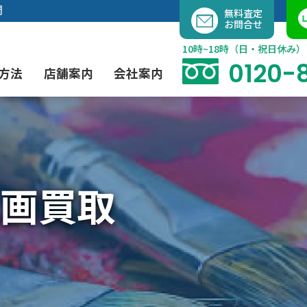
内
開
無料査定
お問合せ
容
を
10時~18時（日・祝日休み）
ス
0120-
方法
店舗案内
会社案内
キ
ッ
プ
よくあるご質問
現代アート買取
出張買取（無料）
大阪店
当社の特徴
画買取
茶道具買取
業者間オークション出品代行
instagram
彫刻・ブロンズ買取
工芸品買取